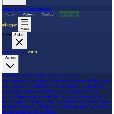
Verenigingen
Evenementen
Lid worden
Foto's
Video's
Contact
Inloggen
Menu
Menu
Sluiten
Home
Nieuws
Varia
Dahlia's
Classificaties
Variëteiten
Kwekers
Mexico,
Mexiehieieieieiehiehiehieco
Ontwaken uit de winterslaap
Op
de knieën voor de dahlia
Op het dievenpad
Plukgeluk
We
zoeken nog een blauwe
What's is a name
Darwin in de
dahlia's
Vijanden op de loer
Met het oog van de viroloog
Toverdrankjes
Fitness met dahlia's
Een dekentje van bladeren
Droge kelder gezocht
Keuzestress
Dahlia's op het menu
Het
perfecte plaatje
It's showtime