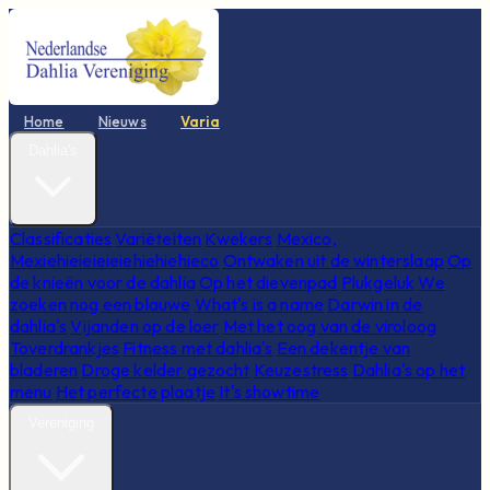
Home
Nieuws
Varia
Dahlia's
Classificaties
Variëteiten
Kwekers
Mexico,
Mexiehieieieieiehiehiehieco
Ontwaken uit de winterslaap
Op
de knieën voor de dahlia
Op het dievenpad
Plukgeluk
We
zoeken nog een blauwe
What's is a name
Darwin in de
dahlia's
Vijanden op de loer
Met het oog van de viroloog
Toverdrankjes
Fitness met dahlia's
Een dekentje van
bladeren
Droge kelder gezocht
Keuzestress
Dahlia's op het
menu
Het perfecte plaatje
It's showtime
Vereniging