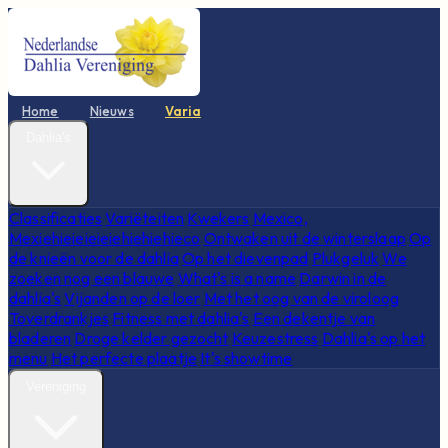
Home
Nieuws
Varia
Dahlia's
Classificaties
Variëteiten
Kwekers
Mexico,
Mexiehieieieieiehiehiehieco
Ontwaken uit de winterslaap
Op
de knieën voor de dahlia
Op het dievenpad
Plukgeluk
We
zoeken nog een blauwe
What's is a name
Darwin in de
dahlia's
Vijanden op de loer
Met het oog van de viroloog
Toverdrankjes
Fitness met dahlia's
Een dekentje van
bladeren
Droge kelder gezocht
Keuzestress
Dahlia's op het
menu
Het perfecte plaatje
It's showtime
Vereniging