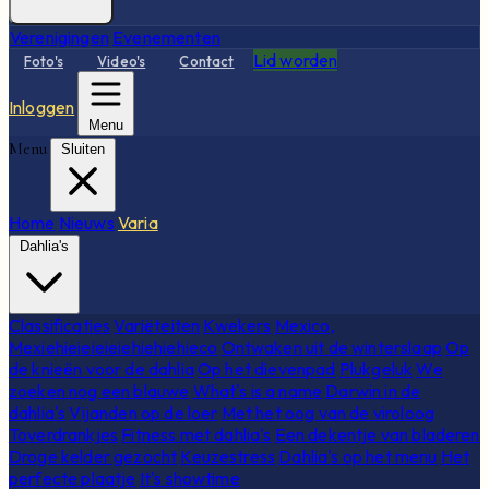
Verenigingen
Evenementen
Lid worden
Foto's
Video's
Contact
Inloggen
Menu
Menu
Sluiten
Home
Nieuws
Varia
Dahlia's
Classificaties
Variëteiten
Kwekers
Mexico,
Mexiehieieieieiehiehiehieco
Ontwaken uit de winterslaap
Op
de knieën voor de dahlia
Op het dievenpad
Plukgeluk
We
zoeken nog een blauwe
What's is a name
Darwin in de
dahlia's
Vijanden op de loer
Met het oog van de viroloog
Toverdrankjes
Fitness met dahlia's
Een dekentje van bladeren
Droge kelder gezocht
Keuzestress
Dahlia's op het menu
Het
perfecte plaatje
It's showtime