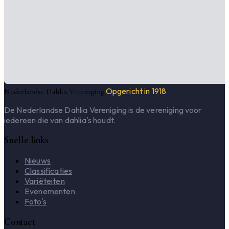
Opgericht in 1918
Nederlandse Dahlia Vereniging
De Nederlandse Dahlia Vereniging is de vereniging voor
iedereen die van dahlia's houdt.
Snelle links
Nieuws
Classificaties
Variëteiten
Evenementen
Foto's
Contact