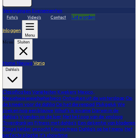
Verenigingen
Evenementen
Lid worden
Foto's
Video's
Contact
Inloggen
Menu
Menu
Sluiten
Home
Nieuws
Varia
Dahlia's
Classificaties
Variëteiten
Kwekers
Mexico,
Mexiehieieieieiehiehiehieco
Ontwaken uit de winterslaap
Op
de knieën voor de dahlia
Op het dievenpad
Plukgeluk
We
zoeken nog een blauwe
What's is a name
Darwin in de
dahlia's
Vijanden op de loer
Met het oog van de viroloog
Toverdrankjes
Fitness met dahlia's
Een dekentje van bladeren
Droge kelder gezocht
Keuzestress
Dahlia's op het menu
Het
perfecte plaatje
It's showtime