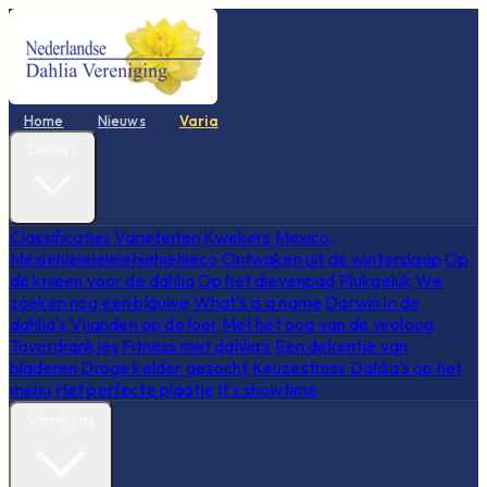
Home
Nieuws
Varia
Dahlia's
Classificaties
Variëteiten
Kwekers
Mexico,
Mexiehieieieieiehiehiehieco
Ontwaken uit de winterslaap
Op
de knieën voor de dahlia
Op het dievenpad
Plukgeluk
We
zoeken nog een blauwe
What's is a name
Darwin in de
dahlia's
Vijanden op de loer
Met het oog van de viroloog
Toverdrankjes
Fitness met dahlia's
Een dekentje van
bladeren
Droge kelder gezocht
Keuzestress
Dahlia's op het
menu
Het perfecte plaatje
It's showtime
Vereniging