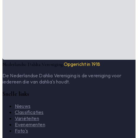
Opgericht in 1918
Nederlandse Dahlia Vereniging
De Nederlandse Dahlia Vereniging is de vereniging voor
iedereen die van dahlia's houdt.
Snelle links
Nieuws
Classificaties
Variëteiten
Evenementen
Foto's