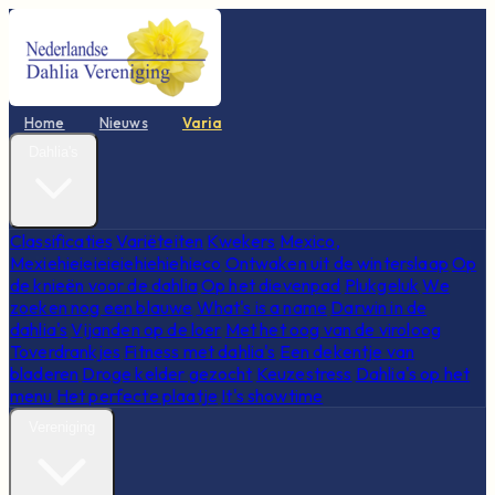
Home
Nieuws
Varia
Dahlia's
Classificaties
Variëteiten
Kwekers
Mexico,
Mexiehieieieieiehiehiehieco
Ontwaken uit de winterslaap
Op
de knieën voor de dahlia
Op het dievenpad
Plukgeluk
We
zoeken nog een blauwe
What's is a name
Darwin in de
dahlia's
Vijanden op de loer
Met het oog van de viroloog
Toverdrankjes
Fitness met dahlia's
Een dekentje van
bladeren
Droge kelder gezocht
Keuzestress
Dahlia's op het
menu
Het perfecte plaatje
It's showtime
Vereniging