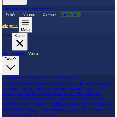
Verenigingen
Evenementen
Lid worden
Foto's
Video's
Contact
Inloggen
Menu
Menu
Sluiten
Home
Nieuws
Varia
Dahlia's
Classificaties
Variëteiten
Kwekers
Mexico,
Mexiehieieieieiehiehiehieco
Ontwaken uit de winterslaap
Op
de knieën voor de dahlia
Op het dievenpad
Plukgeluk
We
zoeken nog een blauwe
What's is a name
Darwin in de
dahlia's
Vijanden op de loer
Met het oog van de viroloog
Toverdrankjes
Fitness met dahlia's
Een dekentje van bladeren
Droge kelder gezocht
Keuzestress
Dahlia's op het menu
Het
perfecte plaatje
It's showtime