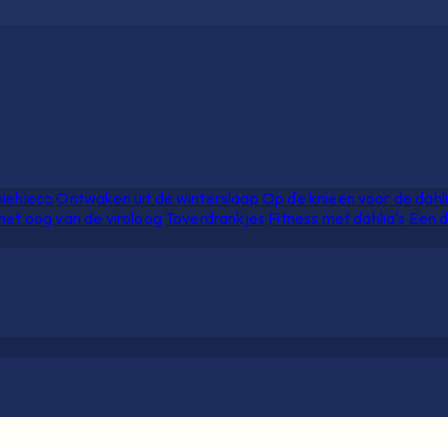
hiehieco
Ontwaken uit de winterslaap
Op de knieën voor de dahl
het oog van de viroloog
Toverdrankjes
Fitness met dahlia's
Een d