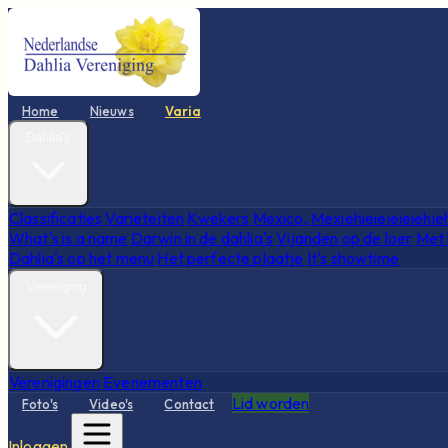
Home
Nieuws
Varia
Dahlia's
Classificaties
Variëteiten
Kwekers
Mexico, Mexiehieieieieiehie
What's is a name
Darwin in de dahlia's
Vijanden op de loer
Met 
Dahlia's op het menu
Het perfecte plaatje
It's showtime
Vereniging
Verenigingen
Evenementen
Lid worden
Foto's
Video's
Contact
Inloggen