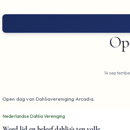
Ope
14 septembe
Open dag van Dahliavereniging Arcadia.
Nederlandse Dahlia Vereniging
Word lid en beleef dahlia's ten volle