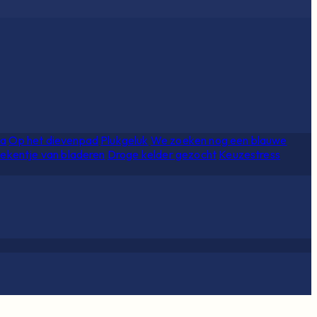
ia
Op het dievenpad
Plukgeluk
We zoeken nog een blauwe
ekentje van bladeren
Droge kelder gezocht
Keuzestress