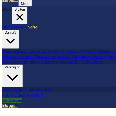
Menu
Menu
Sluiten
Home
Nieuws
Varia
Dahlia's
Classificaties
Variëteiten
Kwekers
Mexico, Mexiehieieieieiehie
What's is a name
Darwin in de dahlia's
Vijanden op de loer
Met 
Dahlia's op het menu
Het perfecte plaatje
It's showtime
Vereniging
Verenigingen
Evenementen
Foto's
Video's
Contact
Lid worden
Inloggen