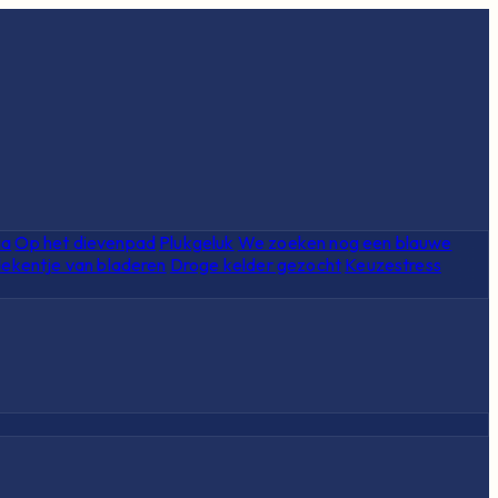
ia
Op het dievenpad
Plukgeluk
We zoeken nog een blauwe
ekentje van bladeren
Droge kelder gezocht
Keuzestress