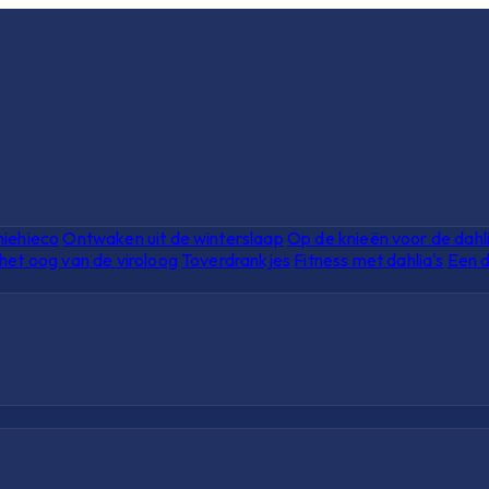
hiehieco
Ontwaken uit de winterslaap
Op de knieën voor de dahl
het oog van de viroloog
Toverdrankjes
Fitness met dahlia's
Een d