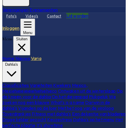
Verenigingen
Evenementen
Lid worden
Foto's
Video's
Contact
Inloggen
Menu
Menu
Sluiten
Home
Nieuws
Varia
Dahlia's
Classificaties
Variëteiten
Kwekers
Mexico,
Mexiehieieieieiehiehiehieco
Ontwaken uit de winterslaap
Op
de knieën voor de dahlia
Op het dievenpad
Plukgeluk
We
zoeken nog een blauwe
What's is a name
Darwin in de
dahlia's
Vijanden op de loer
Met het oog van de viroloog
Toverdrankjes
Fitness met dahlia's
Een dekentje van bladeren
Droge kelder gezocht
Keuzestress
Dahlia's op het menu
Het
perfecte plaatje
It's showtime