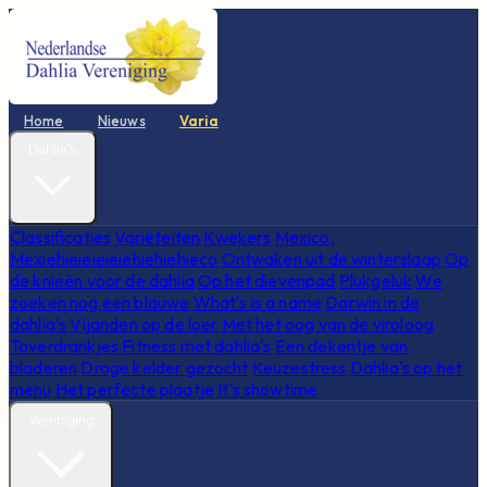
Home
Nieuws
Varia
Dahlia's
Classificaties
Variëteiten
Kwekers
Mexico,
Mexiehieieieieiehiehiehieco
Ontwaken uit de winterslaap
Op
de knieën voor de dahlia
Op het dievenpad
Plukgeluk
We
zoeken nog een blauwe
What's is a name
Darwin in de
dahlia's
Vijanden op de loer
Met het oog van de viroloog
Toverdrankjes
Fitness met dahlia's
Een dekentje van
bladeren
Droge kelder gezocht
Keuzestress
Dahlia's op het
menu
Het perfecte plaatje
It's showtime
Vereniging