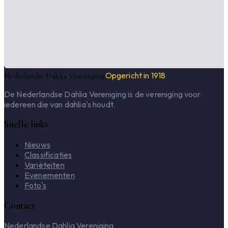
Opgericht in 1918
Nederlandse Dahlia Vereniging
De Nederlandse Dahlia Vereniging is de vereniging voor
iedereen die van dahlia's houdt.
Snelle links
Nieuws
Classificaties
Variëteiten
Evenementen
Foto's
Contact
Nederlandse Dahlia Vereniging