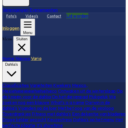
Verenigingen
Evenementen
Lid worden
Foto's
Video's
Contact
Inloggen
Menu
Menu
Sluiten
Home
Nieuws
Varia
Dahlia's
Classificaties
Variëteiten
Kwekers
Mexico,
Mexiehieieieieiehiehiehieco
Ontwaken uit de winterslaap
Op
de knieën voor de dahlia
Op het dievenpad
Plukgeluk
We
zoeken nog een blauwe
What's is a name
Darwin in de
dahlia's
Vijanden op de loer
Met het oog van de viroloog
Toverdrankjes
Fitness met dahlia's
Een dekentje van bladeren
Droge kelder gezocht
Keuzestress
Dahlia's op het menu
Het
perfecte plaatje
It's showtime