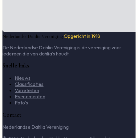
Opgericht in 1918
Nederlandse Dahlia Vereniging
De Nederlandse Dahlia Vereniging is de vereniging voor
iedereen die van dahlia's houdt.
Snelle links
Nieuws
Classificaties
Variëteiten
Evenementen
Foto's
Contact
Nederlandse Dahlia Vereniging