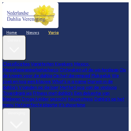
Home
Nieuws
Varia
Dahlia's
Classificaties
Variëteiten
Kwekers
Mexico,
Mexiehieieieieiehiehiehieco
Ontwaken uit de winterslaap
Op
de knieën voor de dahlia
Op het dievenpad
Plukgeluk
We
zoeken nog een blauwe
What's is a name
Darwin in de
dahlia's
Vijanden op de loer
Met het oog van de viroloog
Toverdrankjes
Fitness met dahlia's
Een dekentje van
bladeren
Droge kelder gezocht
Keuzestress
Dahlia's op het
menu
Het perfecte plaatje
It's showtime
Vereniging