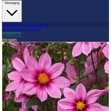
Vereniging
Verenigingen
Evenementen
Foto's
Video's
Contact
Lid worden
Inloggen