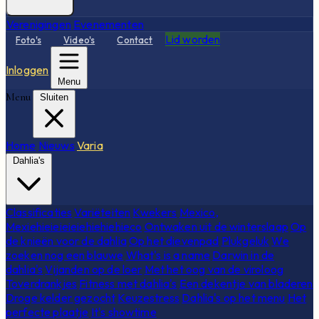
Verenigingen
Evenementen
Lid worden
Foto's
Video's
Contact
Inloggen
Menu
Menu
Sluiten
Home
Nieuws
Varia
Dahlia's
Classificaties
Variëteiten
Kwekers
Mexico,
Mexiehieieieieiehiehiehieco
Ontwaken uit de winterslaap
Op
de knieën voor de dahlia
Op het dievenpad
Plukgeluk
We
zoeken nog een blauwe
What's is a name
Darwin in de
dahlia's
Vijanden op de loer
Met het oog van de viroloog
Toverdrankjes
Fitness met dahlia's
Een dekentje van bladeren
Droge kelder gezocht
Keuzestress
Dahlia's op het menu
Het
perfecte plaatje
It's showtime