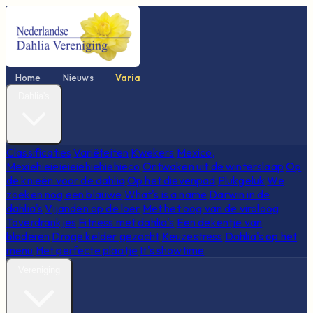
Home
Nieuws
Varia
Dahlia's
Classificaties
Variëteiten
Kwekers
Mexico,
Mexiehieieieieiehiehiehieco
Ontwaken uit de winterslaap
Op
de knieën voor de dahlia
Op het dievenpad
Plukgeluk
We
zoeken nog een blauwe
What's is a name
Darwin in de
dahlia's
Vijanden op de loer
Met het oog van de viroloog
Toverdrankjes
Fitness met dahlia's
Een dekentje van
bladeren
Droge kelder gezocht
Keuzestress
Dahlia's op het
menu
Het perfecte plaatje
It's showtime
Vereniging