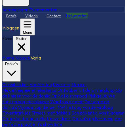
Verenigingen
Evenementen
Lid worden
Foto's
Video's
Contact
Inloggen
Menu
Menu
Sluiten
Home
Nieuws
Varia
Dahlia's
Classificaties
Variëteiten
Kwekers
Mexico,
Mexiehieieieieiehiehiehieco
Ontwaken uit de winterslaap
Op
de knieën voor de dahlia
Op het dievenpad
Plukgeluk
We
zoeken nog een blauwe
What's is a name
Darwin in de
dahlia's
Vijanden op de loer
Met het oog van de viroloog
Toverdrankjes
Fitness met dahlia's
Een dekentje van bladeren
Droge kelder gezocht
Keuzestress
Dahlia's op het menu
Het
perfecte plaatje
It's showtime