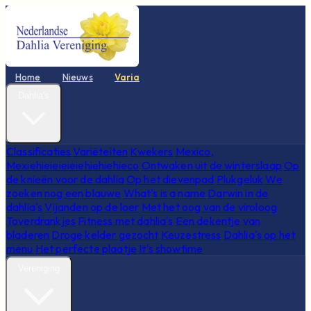
Home
Nieuws
Varia
Dahlia's
Classificaties
Variëteiten
Kwekers
Mexico,
Mexiehieieieieiehiehiehieco
Ontwaken uit de winterslaap
Op
de knieën voor de dahlia
Op het dievenpad
Plukgeluk
We
zoeken nog een blauwe
What's is a name
Darwin in de
dahlia's
Vijanden op de loer
Met het oog van de viroloog
Toverdrankjes
Fitness met dahlia's
Een dekentje van
bladeren
Droge kelder gezocht
Keuzestress
Dahlia's op het
menu
Het perfecte plaatje
It's showtime
Vereniging