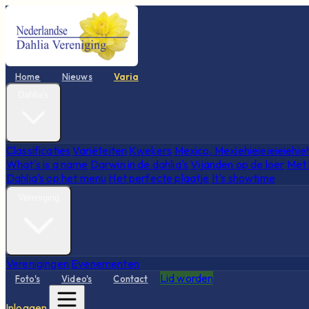
Home
Nieuws
Varia
Dahlia's
Classificaties
Variëteiten
Kwekers
Mexico, Mexiehieieieieiehie
What's is a name
Darwin in de dahlia's
Vijanden op de loer
Met 
Dahlia's op het menu
Het perfecte plaatje
It's showtime
Vereniging
Verenigingen
Evenementen
Lid worden
Foto's
Video's
Contact
Inloggen