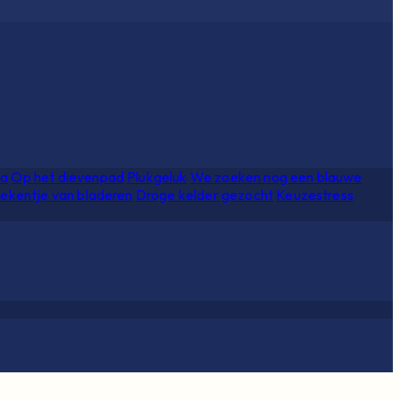
ia
Op het dievenpad
Plukgeluk
We zoeken nog een blauwe
ekentje van bladeren
Droge kelder gezocht
Keuzestress