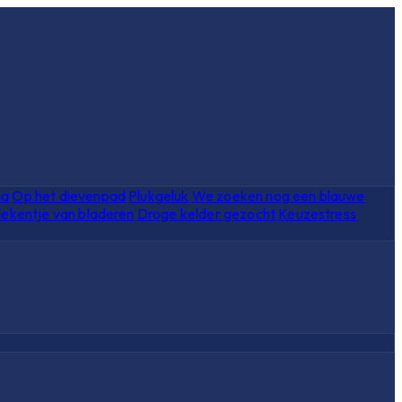
ia
Op het dievenpad
Plukgeluk
We zoeken nog een blauwe
ekentje van bladeren
Droge kelder gezocht
Keuzestress