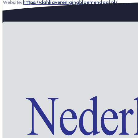
Website:
https://dahliaverenigingbloemendaal.nl/
E-mail:
fbriede@xs4all.nl