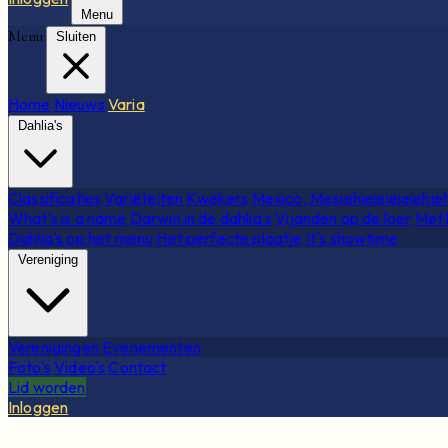
Menu
Menu
Sluiten
Home
Nieuws
Varia
Dahlia's
Classificaties
Variëteiten
Kwekers
Mexico, Mexiehieieieieiehie
What's is a name
Darwin in de dahlia's
Vijanden op de loer
Met 
Dahlia's op het menu
Het perfecte plaatje
It's showtime
Vereniging
Verenigingen
Evenementen
Foto's
Video's
Contact
Lid worden
Inloggen