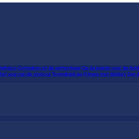
hiehieco
Ontwaken uit de winterslaap
Op de knieën voor de dahl
het oog van de viroloog
Toverdrankjes
Fitness met dahlia's
Een d