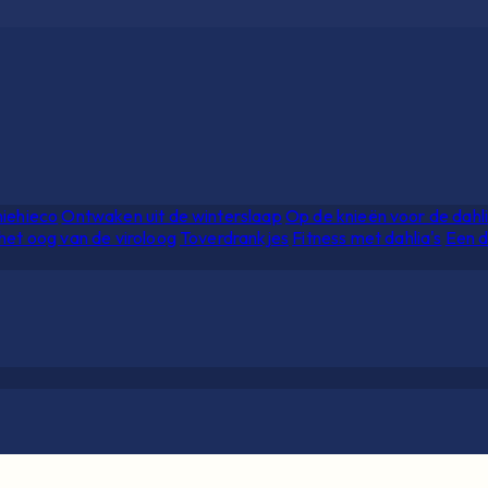
hiehieco
Ontwaken uit de winterslaap
Op de knieën voor de dahl
het oog van de viroloog
Toverdrankjes
Fitness met dahlia's
Een d