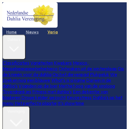
Home
Nieuws
Varia
Dahlia's
Classificaties
Variëteiten
Kwekers
Mexico,
Mexiehieieieieiehiehiehieco
Ontwaken uit de winterslaap
Op
de knieën voor de dahlia
Op het dievenpad
Plukgeluk
We
zoeken nog een blauwe
What's is a name
Darwin in de
dahlia's
Vijanden op de loer
Met het oog van de viroloog
Toverdrankjes
Fitness met dahlia's
Een dekentje van
bladeren
Droge kelder gezocht
Keuzestress
Dahlia's op het
menu
Het perfecte plaatje
It's showtime
Vereniging