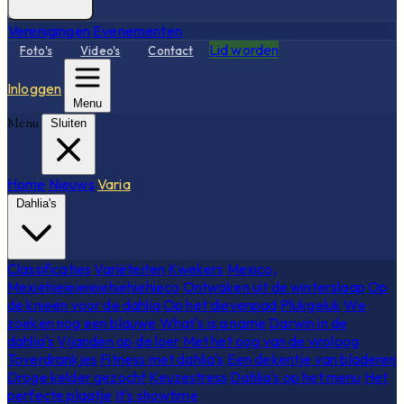
Verenigingen
Evenementen
Lid worden
Foto's
Video's
Contact
Inloggen
Menu
Menu
Sluiten
Home
Nieuws
Varia
Dahlia's
Classificaties
Variëteiten
Kwekers
Mexico,
Mexiehieieieieiehiehiehieco
Ontwaken uit de winterslaap
Op
de knieën voor de dahlia
Op het dievenpad
Plukgeluk
We
zoeken nog een blauwe
What's is a name
Darwin in de
dahlia's
Vijanden op de loer
Met het oog van de viroloog
Toverdrankjes
Fitness met dahlia's
Een dekentje van bladeren
Droge kelder gezocht
Keuzestress
Dahlia's op het menu
Het
perfecte plaatje
It's showtime