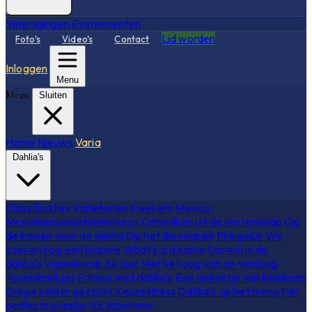
Verenigingen
Evenementen
Lid worden
Foto's
Video's
Contact
Inloggen
Menu
Menu
Sluiten
Home
Nieuws
Varia
Dahlia's
Classificaties
Variëteiten
Kwekers
Mexico,
Mexiehieieieieiehiehiehieco
Ontwaken uit de winterslaap
Op
de knieën voor de dahlia
Op het dievenpad
Plukgeluk
We
zoeken nog een blauwe
What's is a name
Darwin in de
dahlia's
Vijanden op de loer
Met het oog van de viroloog
Toverdrankjes
Fitness met dahlia's
Een dekentje van bladeren
Droge kelder gezocht
Keuzestress
Dahlia's op het menu
Het
perfecte plaatje
It's showtime