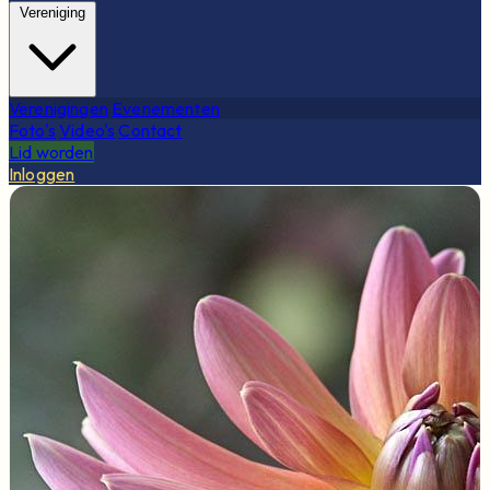
Vereniging
Verenigingen
Evenementen
Foto's
Video's
Contact
Lid worden
Inloggen