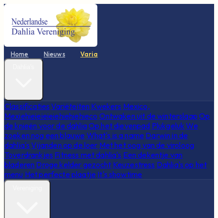
Home
Nieuws
Varia
Dahlia's
Classificaties
Variëteiten
Kwekers
Mexico,
Mexiehieieieieiehiehiehieco
Ontwaken uit de winterslaap
Op
de knieën voor de dahlia
Op het dievenpad
Plukgeluk
We
zoeken nog een blauwe
What's is a name
Darwin in de
dahlia's
Vijanden op de loer
Met het oog van de viroloog
Toverdrankjes
Fitness met dahlia's
Een dekentje van
bladeren
Droge kelder gezocht
Keuzestress
Dahlia's op het
menu
Het perfecte plaatje
It's showtime
Vereniging