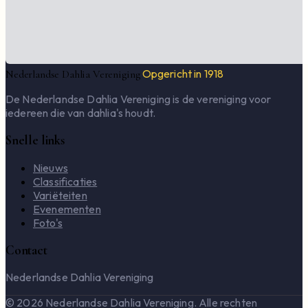
Opgericht in 1918
Nederlandse Dahlia Vereniging
De Nederlandse Dahlia Vereniging is de vereniging voor
iedereen die van dahlia's houdt.
Snelle links
Nieuws
Classificaties
Variëteiten
Evenementen
Foto's
Contact
Nederlandse Dahlia Vereniging
© 2026 Nederlandse Dahlia Vereniging. Alle rechten