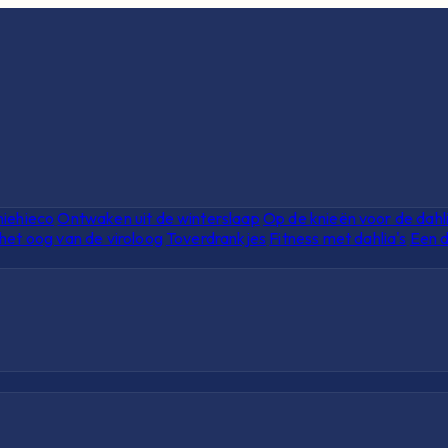
hiehieco
Ontwaken uit de winterslaap
Op de knieën voor de dahl
het oog van de viroloog
Toverdrankjes
Fitness met dahlia's
Een d