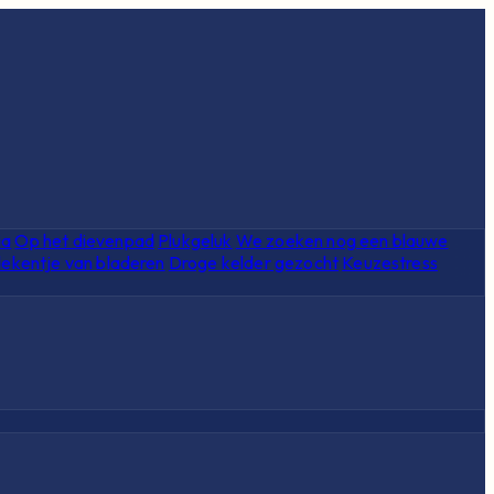
ia
Op het dievenpad
Plukgeluk
We zoeken nog een blauwe
ekentje van bladeren
Droge kelder gezocht
Keuzestress