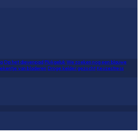
ia
Op het dievenpad
Plukgeluk
We zoeken nog een blauwe
ekentje van bladeren
Droge kelder gezocht
Keuzestress