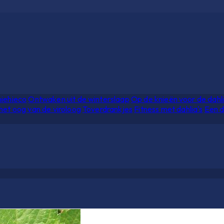
hiehieco
Ontwaken uit de winterslaap
Op de knieën voor de dahl
het oog van de viroloog
Toverdrankjes
Fitness met dahlia's
Een d