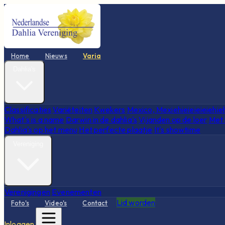
Home
Nieuws
Varia
Dahlia's
Classificaties
Variëteiten
Kwekers
Mexico, Mexiehieieieieiehie
What's is a name
Darwin in de dahlia's
Vijanden op de loer
Met 
Dahlia's op het menu
Het perfecte plaatje
It's showtime
Vereniging
Verenigingen
Evenementen
Lid worden
Foto's
Video's
Contact
Inloggen