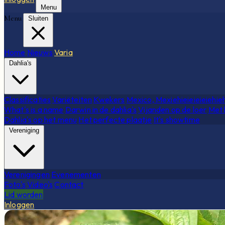
Menu
Menu
Sluiten
Home
Nieuws
Varia
Dahlia's
Classificaties
Variëteiten
Kwekers
Mexico, Mexiehieieieieiehie
What's is a name
Darwin in de dahlia's
Vijanden op de loer
Met 
Dahlia's op het menu
Het perfecte plaatje
It's showtime
Vereniging
Verenigingen
Evenementen
Foto's
Video's
Contact
Lid worden
Inloggen