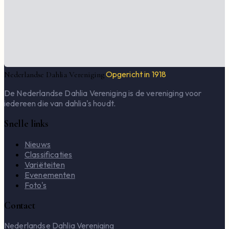
Opgericht in 1918
Nederlandse Dahlia Vereniging
De Nederlandse Dahlia Vereniging is de vereniging voor
iedereen die van dahlia's houdt.
Snelle links
Nieuws
Classificaties
Variëteiten
Evenementen
Foto's
Contact
Nederlandse Dahlia Vereniging