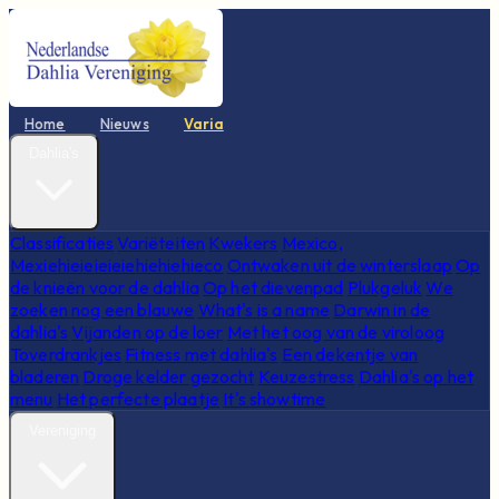
Home
Nieuws
Varia
Dahlia's
Classificaties
Variëteiten
Kwekers
Mexico,
Mexiehieieieieiehiehiehieco
Ontwaken uit de winterslaap
Op
de knieën voor de dahlia
Op het dievenpad
Plukgeluk
We
zoeken nog een blauwe
What's is a name
Darwin in de
dahlia's
Vijanden op de loer
Met het oog van de viroloog
Toverdrankjes
Fitness met dahlia's
Een dekentje van
bladeren
Droge kelder gezocht
Keuzestress
Dahlia's op het
menu
Het perfecte plaatje
It's showtime
Vereniging