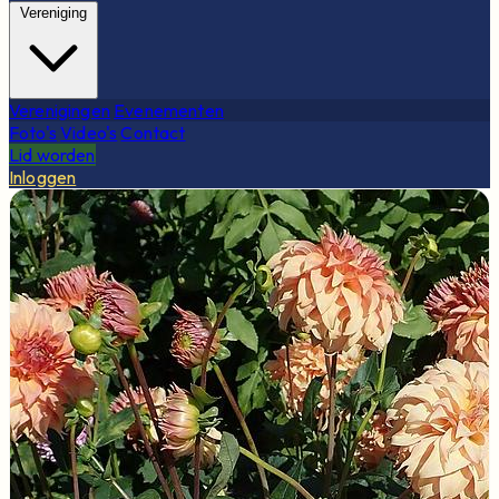
Vereniging
Verenigingen
Evenementen
Foto's
Video's
Contact
Lid worden
Inloggen