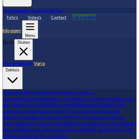
Verenigingen
Evenementen
Lid worden
Foto's
Video's
Contact
Inloggen
Menu
Menu
Sluiten
Home
Nieuws
Varia
Dahlia's
Classificaties
Variëteiten
Kwekers
Mexico,
Mexiehieieieieiehiehiehieco
Ontwaken uit de winterslaap
Op
de knieën voor de dahlia
Op het dievenpad
Plukgeluk
We
zoeken nog een blauwe
What's is a name
Darwin in de
dahlia's
Vijanden op de loer
Met het oog van de viroloog
Toverdrankjes
Fitness met dahlia's
Een dekentje van bladeren
Droge kelder gezocht
Keuzestress
Dahlia's op het menu
Het
perfecte plaatje
It's showtime