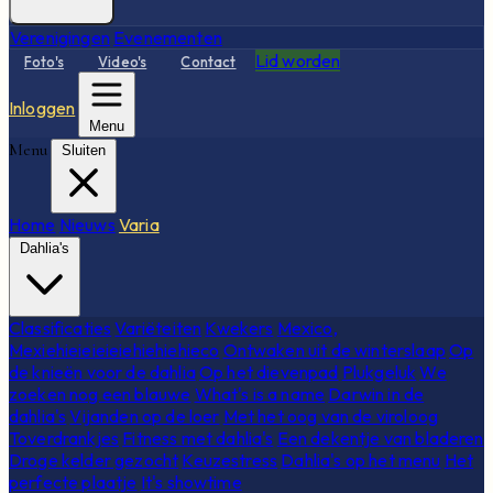
Verenigingen
Evenementen
Lid worden
Foto's
Video's
Contact
Inloggen
Menu
Menu
Sluiten
Home
Nieuws
Varia
Dahlia's
Classificaties
Variëteiten
Kwekers
Mexico,
Mexiehieieieieiehiehiehieco
Ontwaken uit de winterslaap
Op
de knieën voor de dahlia
Op het dievenpad
Plukgeluk
We
zoeken nog een blauwe
What's is a name
Darwin in de
dahlia's
Vijanden op de loer
Met het oog van de viroloog
Toverdrankjes
Fitness met dahlia's
Een dekentje van bladeren
Droge kelder gezocht
Keuzestress
Dahlia's op het menu
Het
perfecte plaatje
It's showtime