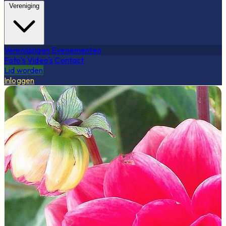
Vereniging
Verenigingen
Evenementen
Foto's
Video's
Contact
Lid worden
Inloggen