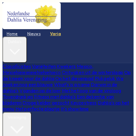
Home
Nieuws
Varia
Dahlia's
Classificaties
Variëteiten
Kwekers
Mexico,
Mexiehieieieieiehiehiehieco
Ontwaken uit de winterslaap
Op
de knieën voor de dahlia
Op het dievenpad
Plukgeluk
We
zoeken nog een blauwe
What's is a name
Darwin in de
dahlia's
Vijanden op de loer
Met het oog van de viroloog
Toverdrankjes
Fitness met dahlia's
Een dekentje van
bladeren
Droge kelder gezocht
Keuzestress
Dahlia's op het
menu
Het perfecte plaatje
It's showtime
Vereniging