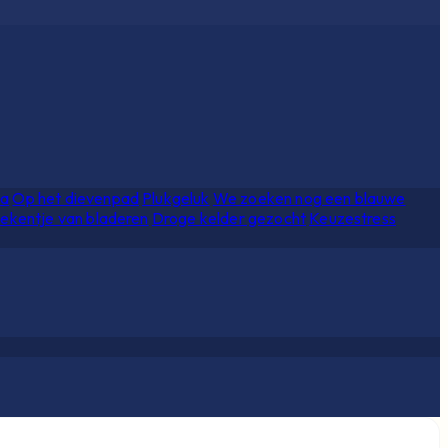
ia
Op het dievenpad
Plukgeluk
We zoeken nog een blauwe
ekentje van bladeren
Droge kelder gezocht
Keuzestress