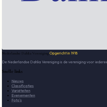
Opgericht in 1918
Nederlandse Dahlia Vereniging
De Nederlandse Dahlia Vereniging is de vereniging voor iederee
Snelle links
Nieuws
Classificaties
Variëteiten
Evenementen
Foto's