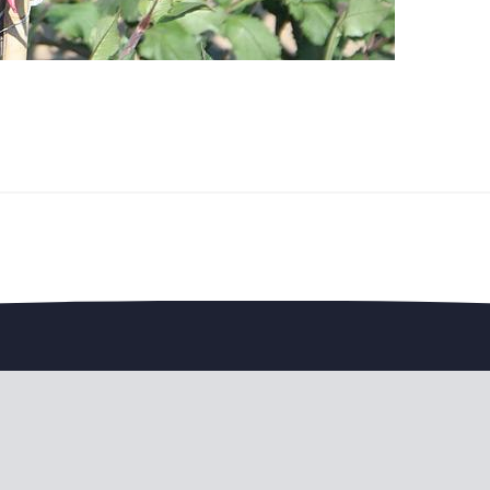
edengedeelte — en steun de vereniging.