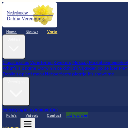
Home
Nieuws
Varia
Dahlia's
Classificaties
Variëteiten
Kwekers
Mexico, Mexiehieieieieiehie
What's is a name
Darwin in de dahlia's
Vijanden op de loer
Met 
Dahlia's op het menu
Het perfecte plaatje
It's showtime
Vereniging
Verenigingen
Evenementen
Lid worden
Foto's
Video's
Contact
Inloggen