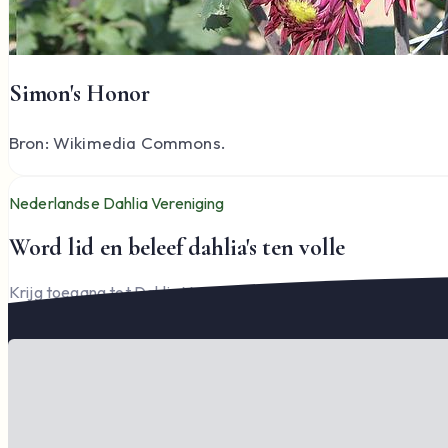
Simon's Honor
Bron: Wikimedia Commons.
Nederlandse Dahlia Vereniging
Word lid en beleef dahlia's ten volle
Krijg toegang tot Dahlia Varia, documenten en het complete l
Word lid