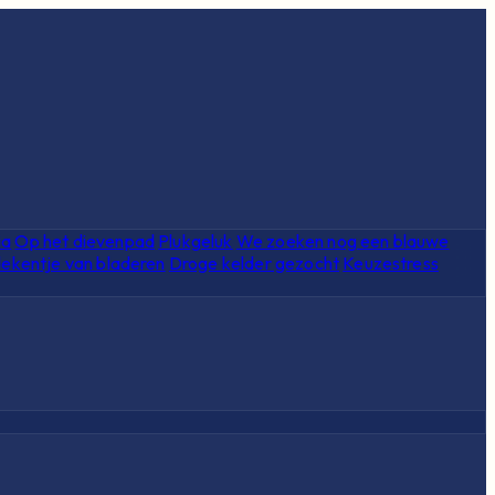
ia
Op het dievenpad
Plukgeluk
We zoeken nog een blauwe
ekentje van bladeren
Droge kelder gezocht
Keuzestress