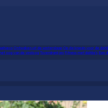
hiehieco
Ontwaken uit de winterslaap
Op de knieën voor de dahl
het oog van de viroloog
Toverdrankjes
Fitness met dahlia's
Een d