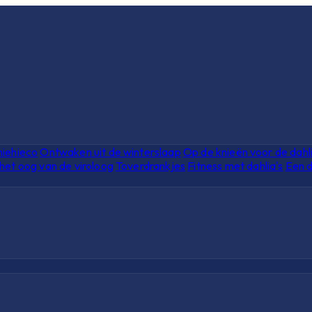
hiehieco
Ontwaken uit de winterslaap
Op de knieën voor de dahl
het oog van de viroloog
Toverdrankjes
Fitness met dahlia's
Een d