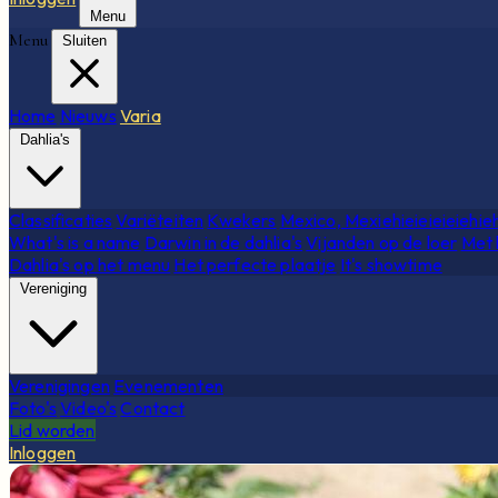
Menu
Menu
Sluiten
Home
Nieuws
Varia
Dahlia's
Classificaties
Variëteiten
Kwekers
Mexico, Mexiehieieieieiehie
What's is a name
Darwin in de dahlia's
Vijanden op de loer
Met 
Dahlia's op het menu
Het perfecte plaatje
It's showtime
Vereniging
Verenigingen
Evenementen
Foto's
Video's
Contact
Lid worden
Inloggen