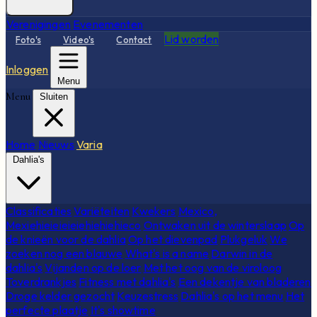
Verenigingen
Evenementen
Lid worden
Foto's
Video's
Contact
Inloggen
Menu
Menu
Sluiten
Home
Nieuws
Varia
Dahlia's
Classificaties
Variëteiten
Kwekers
Mexico,
Mexiehieieieieiehiehiehieco
Ontwaken uit de winterslaap
Op
de knieën voor de dahlia
Op het dievenpad
Plukgeluk
We
zoeken nog een blauwe
What's is a name
Darwin in de
dahlia's
Vijanden op de loer
Met het oog van de viroloog
Toverdrankjes
Fitness met dahlia's
Een dekentje van bladeren
Droge kelder gezocht
Keuzestress
Dahlia's op het menu
Het
perfecte plaatje
It's showtime