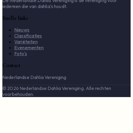
De Nederlandse Dahlia Vereniging is de vereniging voor
iedereen die van dahlia's houdt.
Snelle links
Nieuws
Classificaties
Variëteiten
Evenementen
Foto's
Contact
Nederlandse Dahlia Vereniging
© 2026 Nederlandse Dahlia Vereniging. Alle rechten
voorbehouden.