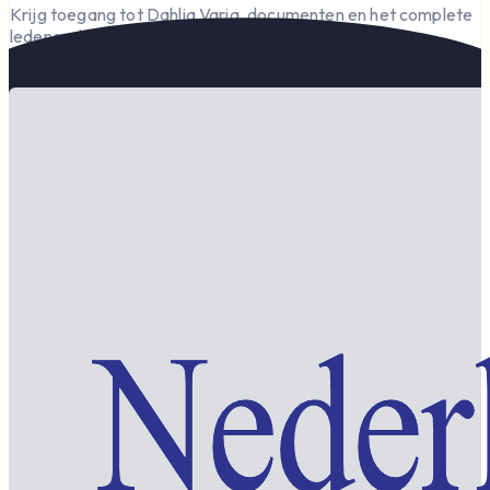
Krijg toegang tot Dahlia Varia, documenten en het complete
ledengedeelte — en steun de vereniging.
Word lid