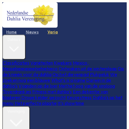
Home
Nieuws
Varia
Dahlia's
Classificaties
Variëteiten
Kwekers
Mexico,
Mexiehieieieieiehiehiehieco
Ontwaken uit de winterslaap
Op
de knieën voor de dahlia
Op het dievenpad
Plukgeluk
We
zoeken nog een blauwe
What's is a name
Darwin in de
dahlia's
Vijanden op de loer
Met het oog van de viroloog
Toverdrankjes
Fitness met dahlia's
Een dekentje van
bladeren
Droge kelder gezocht
Keuzestress
Dahlia's op het
menu
Het perfecte plaatje
It's showtime
Vereniging