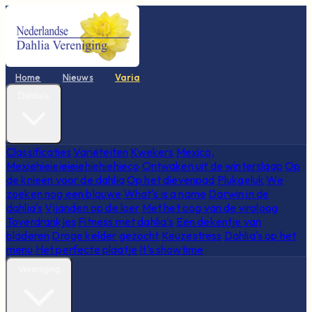
Home
Nieuws
Varia
Dahlia's
Classificaties
Variëteiten
Kwekers
Mexico,
Mexiehieieieieiehiehiehieco
Ontwaken uit de winterslaap
Op
de knieën voor de dahlia
Op het dievenpad
Plukgeluk
We
zoeken nog een blauwe
What's is a name
Darwin in de
dahlia's
Vijanden op de loer
Met het oog van de viroloog
Toverdrankjes
Fitness met dahlia's
Een dekentje van
bladeren
Droge kelder gezocht
Keuzestress
Dahlia's op het
menu
Het perfecte plaatje
It's showtime
Vereniging