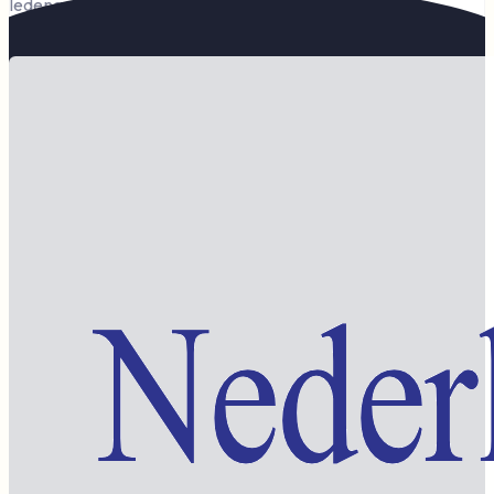
ledengedeelte — en steun de vereniging.
Word lid