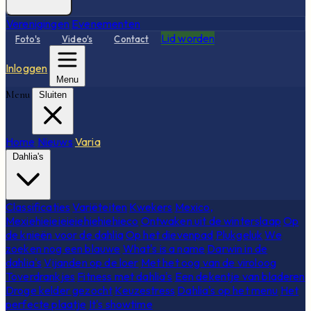
Verenigingen
Evenementen
Lid worden
Foto's
Video's
Contact
Inloggen
Menu
Menu
Sluiten
Home
Nieuws
Varia
Dahlia's
Classificaties
Variëteiten
Kwekers
Mexico,
Mexiehieieieieiehiehiehieco
Ontwaken uit de winterslaap
Op
de knieën voor de dahlia
Op het dievenpad
Plukgeluk
We
zoeken nog een blauwe
What's is a name
Darwin in de
dahlia's
Vijanden op de loer
Met het oog van de viroloog
Toverdrankjes
Fitness met dahlia's
Een dekentje van bladeren
Droge kelder gezocht
Keuzestress
Dahlia's op het menu
Het
perfecte plaatje
It's showtime