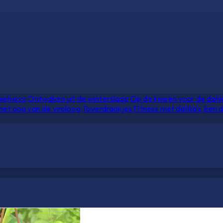
hiehieco
Ontwaken uit de winterslaap
Op de knieën voor de dahl
het oog van de viroloog
Toverdrankjes
Fitness met dahlia's
Een d