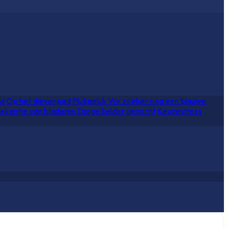
ia
Op het dievenpad
Plukgeluk
We zoeken nog een blauwe
ekentje van bladeren
Droge kelder gezocht
Keuzestress