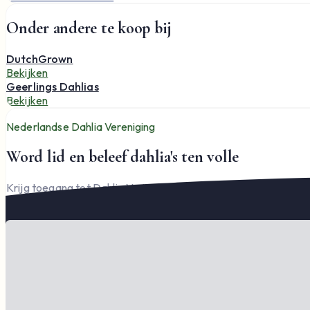
Onder andere te koop bij
DutchGrown
Bekijken
Geerlings Dahlias
Bekijken
Nederlandse Dahlia Vereniging
Word lid en beleef dahlia's ten volle
Krijg toegang tot Dahlia Varia, documenten en het complete l
Word lid