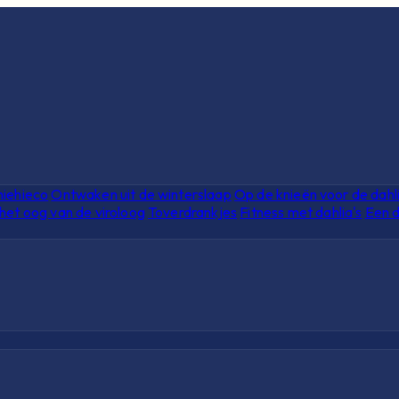
hiehieco
Ontwaken uit de winterslaap
Op de knieën voor de dahl
het oog van de viroloog
Toverdrankjes
Fitness met dahlia's
Een d