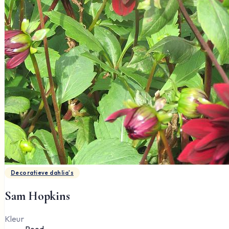
Decoratieve dahlia's
Sam Hopkins
Kleur
Rood