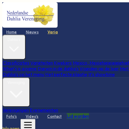
Home
Nieuws
Varia
Dahlia's
Classificaties
Variëteiten
Kwekers
Mexico, Mexiehieieieieiehie
What's is a name
Darwin in de dahlia's
Vijanden op de loer
Met 
Dahlia's op het menu
Het perfecte plaatje
It's showtime
Vereniging
Verenigingen
Evenementen
Lid worden
Foto's
Video's
Contact
Inloggen