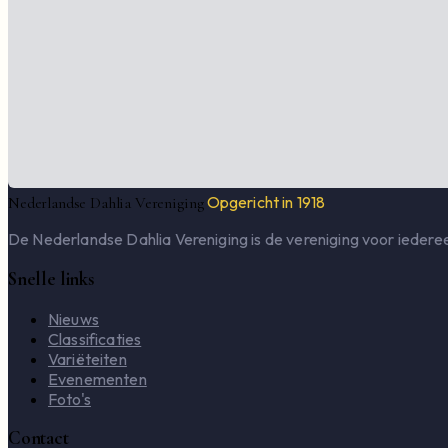
Opgericht in 1918
Nederlandse Dahlia Vereniging
De Nederlandse Dahlia Vereniging is de vereniging voor iederee
Snelle links
Nieuws
Classificaties
Variëteiten
Evenementen
Foto's
Contact