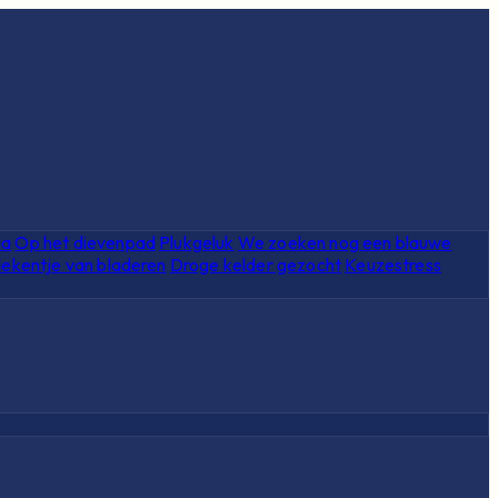
ia
Op het dievenpad
Plukgeluk
We zoeken nog een blauwe
ekentje van bladeren
Droge kelder gezocht
Keuzestress