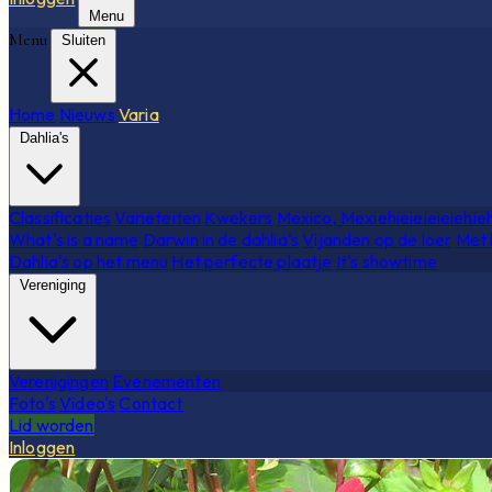
Menu
Menu
Sluiten
Home
Nieuws
Varia
Dahlia's
Classificaties
Variëteiten
Kwekers
Mexico, Mexiehieieieieiehie
What's is a name
Darwin in de dahlia's
Vijanden op de loer
Met 
Dahlia's op het menu
Het perfecte plaatje
It's showtime
Vereniging
Verenigingen
Evenementen
Foto's
Video's
Contact
Lid worden
Inloggen