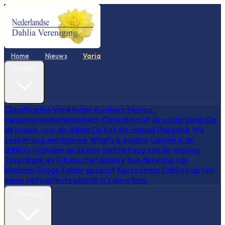
Home
Nieuws
Varia
Dahlia's
Classificaties
Variëteiten
Kwekers
Mexico,
Mexiehieieieieiehiehiehieco
Ontwaken uit de winterslaap
Op
de knieën voor de dahlia
Op het dievenpad
Plukgeluk
We
zoeken nog een blauwe
What's is a name
Darwin in de
dahlia's
Vijanden op de loer
Met het oog van de viroloog
Toverdrankjes
Fitness met dahlia's
Een dekentje van
bladeren
Droge kelder gezocht
Keuzestress
Dahlia's op het
menu
Het perfecte plaatje
It's showtime
Vereniging