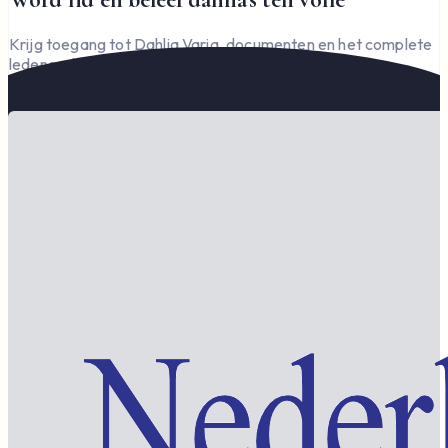
Krijg toegang tot Dahlia Varia, documenten en het complete
ledengedeelte — en steun de vereniging.
Word lid