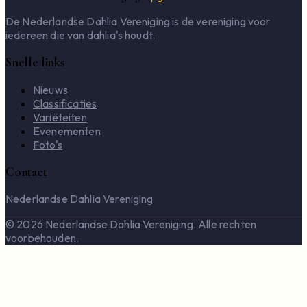
De Nederlandse Dahlia Vereniging is de vereniging voor
iedereen die van dahlia's houdt.
Snelle links
Nieuws
Classificaties
Variëteiten
Evenementen
Foto's
Contact
Nederlandse Dahlia Vereniging
© 2026 Nederlandse Dahlia Vereniging. Alle rechten
voorbehouden.