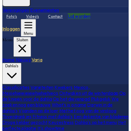
Verenigingen
Evenementen
Lid worden
Foto's
Video's
Contact
Inloggen
Menu
Menu
Sluiten
Home
Nieuws
Varia
Dahlia's
Classificaties
Variëteiten
Kwekers
Mexico,
Mexiehieieieieiehiehiehieco
Ontwaken uit de winterslaap
Op
de knieën voor de dahlia
Op het dievenpad
Plukgeluk
We
zoeken nog een blauwe
What's is a name
Darwin in de
dahlia's
Vijanden op de loer
Met het oog van de viroloog
Toverdrankjes
Fitness met dahlia's
Een dekentje van bladeren
Droge kelder gezocht
Keuzestress
Dahlia's op het menu
Het
perfecte plaatje
It's showtime