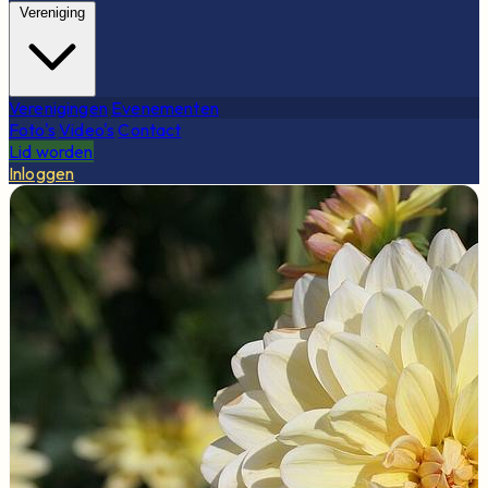
Vereniging
Verenigingen
Evenementen
Foto's
Video's
Contact
Lid worden
Inloggen