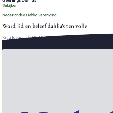
Geerlings Dahlias
Bekijken
Nederlandse Dahlia Vereniging
Word lid en beleef dahlia's ten volle
Krijg toegang tot Dahlia Varia, documenten en het complete l
Word lid