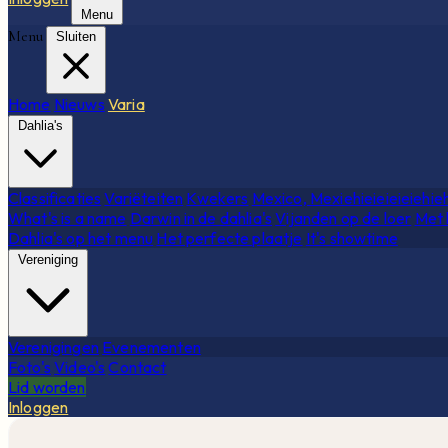
Menu
Menu
Sluiten
Home
Nieuws
Varia
Dahlia's
Classificaties
Variëteiten
Kwekers
Mexico, Mexiehieieieieiehie
What's is a name
Darwin in de dahlia's
Vijanden op de loer
Met 
Dahlia's op het menu
Het perfecte plaatje
It's showtime
Vereniging
Verenigingen
Evenementen
Foto's
Video's
Contact
Lid worden
Inloggen