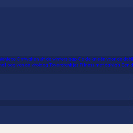
hiehieco
Ontwaken uit de winterslaap
Op de knieën voor de dahl
het oog van de viroloog
Toverdrankjes
Fitness met dahlia's
Een d