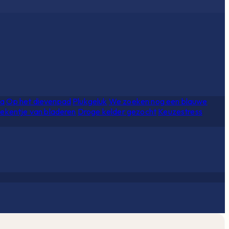
ia
Op het dievenpad
Plukgeluk
We zoeken nog een blauwe
ekentje van bladeren
Droge kelder gezocht
Keuzestress