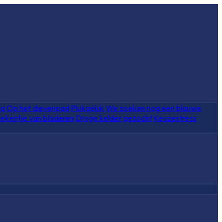
ia
Op het dievenpad
Plukgeluk
We zoeken nog een blauwe
ekentje van bladeren
Droge kelder gezocht
Keuzestress