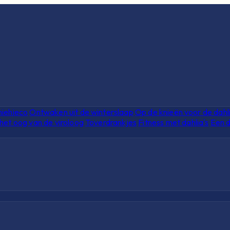
hiehieco
Ontwaken uit de winterslaap
Op de knieën voor de dahl
het oog van de viroloog
Toverdrankjes
Fitness met dahlia's
Een d