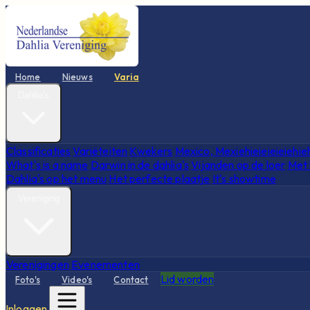
Home
Nieuws
Varia
Dahlia's
Classificaties
Variëteiten
Kwekers
Mexico, Mexiehieieieieiehie
What's is a name
Darwin in de dahlia's
Vijanden op de loer
Met 
Dahlia's op het menu
Het perfecte plaatje
It's showtime
Vereniging
Verenigingen
Evenementen
Lid worden
Foto's
Video's
Contact
Inloggen