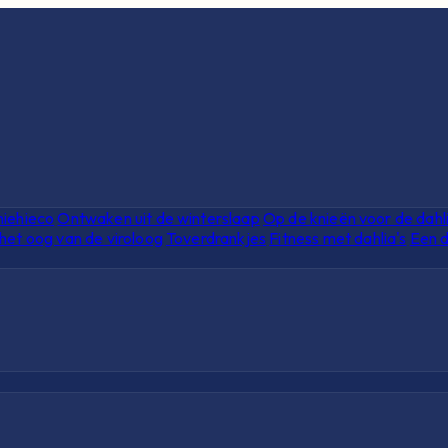
hiehieco
Ontwaken uit de winterslaap
Op de knieën voor de dahl
het oog van de viroloog
Toverdrankjes
Fitness met dahlia's
Een d