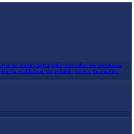
ia
Op het dievenpad
Plukgeluk
We zoeken nog een blauwe
ekentje van bladeren
Droge kelder gezocht
Keuzestress