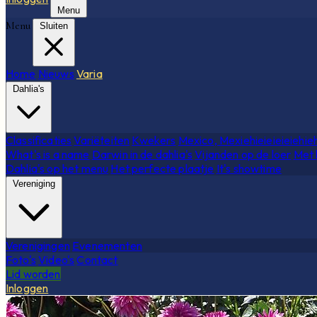
Menu
Menu
Sluiten
Home
Nieuws
Varia
Dahlia's
Classificaties
Variëteiten
Kwekers
Mexico, Mexiehieieieieiehie
What's is a name
Darwin in de dahlia's
Vijanden op de loer
Met 
Dahlia's op het menu
Het perfecte plaatje
It's showtime
Vereniging
Verenigingen
Evenementen
Foto's
Video's
Contact
Lid worden
Inloggen