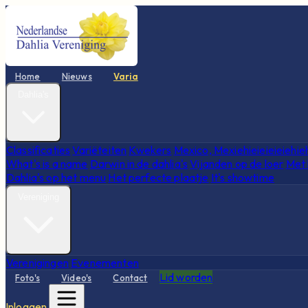
Home
Nieuws
Varia
Dahlia's
Classificaties
Variëteiten
Kwekers
Mexico, Mexiehieieieieiehie
What's is a name
Darwin in de dahlia's
Vijanden op de loer
Met 
Dahlia's op het menu
Het perfecte plaatje
It's showtime
Vereniging
Verenigingen
Evenementen
Lid worden
Foto's
Video's
Contact
Inloggen