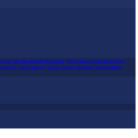
ia
Op het dievenpad
Plukgeluk
We zoeken nog een blauwe
ekentje van bladeren
Droge kelder gezocht
Keuzestress