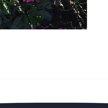
edengedeelte — en steun de vereniging.