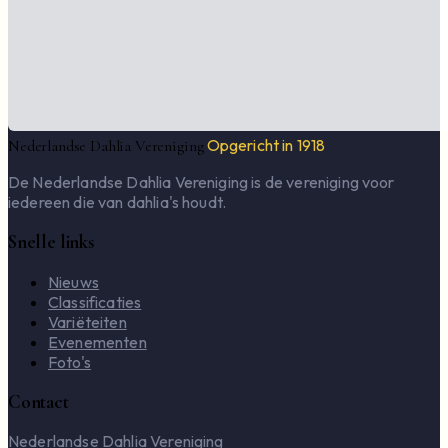
Opgericht in 1918
Nederlandse Dahlia Vereniging
De Nederlandse Dahlia Vereniging is de vereniging voor
iedereen die van dahlia's houdt.
Snelle links
Nieuws
Classificaties
Variëteiten
Evenementen
Foto's
Contact
Nederlandse Dahlia Vereniging