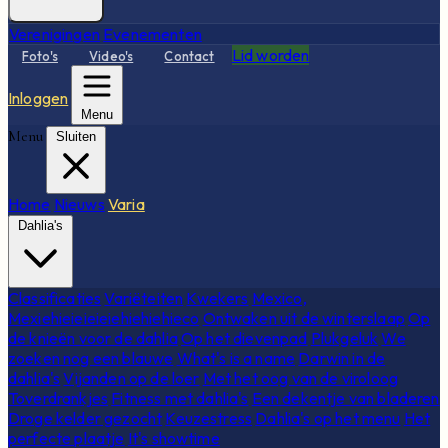
Verenigingen
Evenementen
Lid worden
Foto's
Video's
Contact
Inloggen
Menu
Menu
Sluiten
Home
Nieuws
Varia
Dahlia's
Classificaties
Variëteiten
Kwekers
Mexico,
Mexiehieieieieiehiehiehieco
Ontwaken uit de winterslaap
Op
de knieën voor de dahlia
Op het dievenpad
Plukgeluk
We
zoeken nog een blauwe
What's is a name
Darwin in de
dahlia's
Vijanden op de loer
Met het oog van de viroloog
Toverdrankjes
Fitness met dahlia's
Een dekentje van bladeren
Droge kelder gezocht
Keuzestress
Dahlia's op het menu
Het
perfecte plaatje
It's showtime