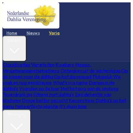
Home
Nieuws
Varia
Dahlia's
Classificaties
Variëteiten
Kwekers
Mexico,
Mexiehieieieieiehiehiehieco
Ontwaken uit de winterslaap
Op
de knieën voor de dahlia
Op het dievenpad
Plukgeluk
We
zoeken nog een blauwe
What's is a name
Darwin in de
dahlia's
Vijanden op de loer
Met het oog van de viroloog
Toverdrankjes
Fitness met dahlia's
Een dekentje van
bladeren
Droge kelder gezocht
Keuzestress
Dahlia's op het
menu
Het perfecte plaatje
It's showtime
Vereniging