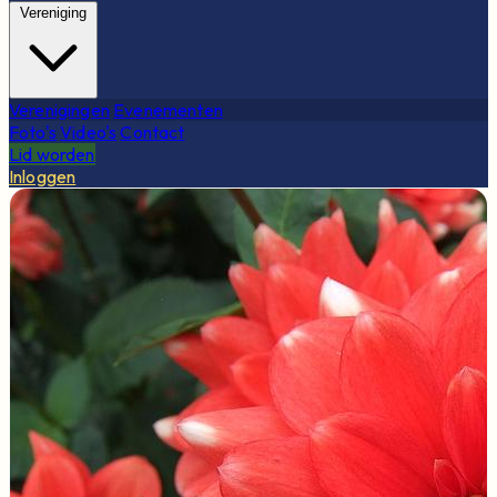
Vereniging
Verenigingen
Evenementen
Foto's
Video's
Contact
Lid worden
Inloggen