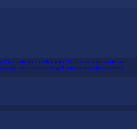
ia
Op het dievenpad
Plukgeluk
We zoeken nog een blauwe
ekentje van bladeren
Droge kelder gezocht
Keuzestress