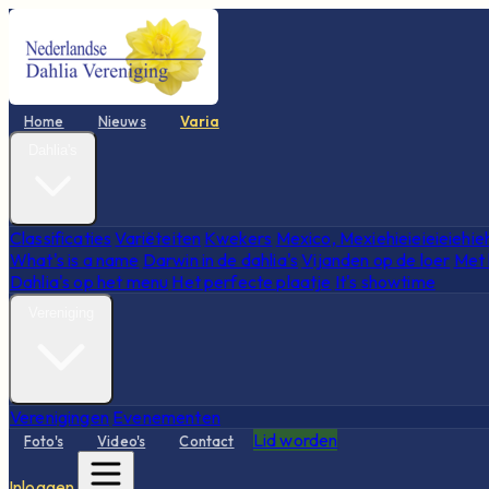
Home
Nieuws
Varia
Dahlia's
Classificaties
Variëteiten
Kwekers
Mexico, Mexiehieieieieiehie
What's is a name
Darwin in de dahlia's
Vijanden op de loer
Met 
Dahlia's op het menu
Het perfecte plaatje
It's showtime
Vereniging
Verenigingen
Evenementen
Lid worden
Foto's
Video's
Contact
Inloggen