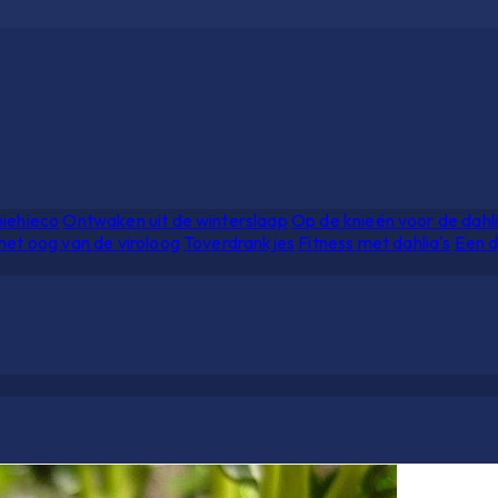
hiehieco
Ontwaken uit de winterslaap
Op de knieën voor de dahl
het oog van de viroloog
Toverdrankjes
Fitness met dahlia's
Een d