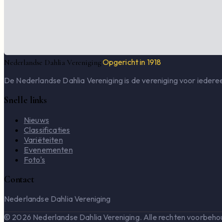
Opgericht in 1918
Nederlandse Dahlia Vereniging
De Nederlandse Dahlia Vereniging is de vereniging voor iederee
Snelle links
Nieuws
Classificaties
Variëteiten
Evenementen
Foto's
Contact
Nederlandse Dahlia Vereniging
© 2026 Nederlandse Dahlia Vereniging. Alle rechten voorbeho