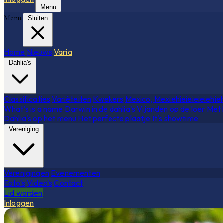
Menu
Menu
Sluiten
Home
Nieuws
Varia
Dahlia's
Classificaties
Variëteiten
Kwekers
Mexico, Mexiehieieieieiehie
What's is a name
Darwin in de dahlia's
Vijanden op de loer
Met 
Dahlia's op het menu
Het perfecte plaatje
It's showtime
Vereniging
Verenigingen
Evenementen
Foto's
Video's
Contact
Lid worden
Inloggen