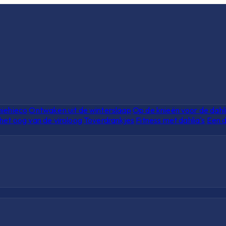
hiehieco
Ontwaken uit de winterslaap
Op de knieën voor de dahl
het oog van de viroloog
Toverdrankjes
Fitness met dahlia's
Een d