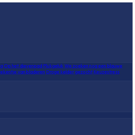
ia
Op het dievenpad
Plukgeluk
We zoeken nog een blauwe
ekentje van bladeren
Droge kelder gezocht
Keuzestress