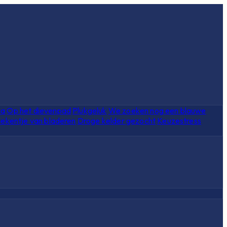
ia
Op het dievenpad
Plukgeluk
We zoeken nog een blauwe
ekentje van bladeren
Droge kelder gezocht
Keuzestress