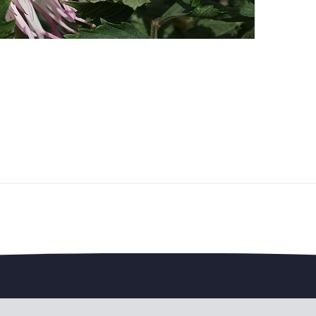
edengedeelte — en steun de vereniging.