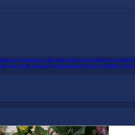
hiehieco
Ontwaken uit de winterslaap
Op de knieën voor de dahl
het oog van de viroloog
Toverdrankjes
Fitness met dahlia's
Een d