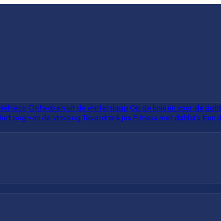
hiehieco
Ontwaken uit de winterslaap
Op de knieën voor de dahl
het oog van de viroloog
Toverdrankjes
Fitness met dahlia's
Een d