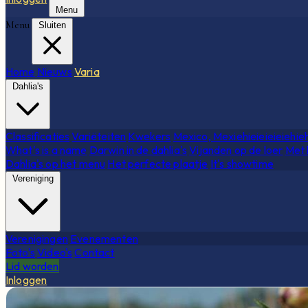
Menu
Menu
Sluiten
Home
Nieuws
Varia
Dahlia's
Classificaties
Variëteiten
Kwekers
Mexico, Mexiehieieieieiehie
What's is a name
Darwin in de dahlia's
Vijanden op de loer
Met 
Dahlia's op het menu
Het perfecte plaatje
It's showtime
Vereniging
Verenigingen
Evenementen
Foto's
Video's
Contact
Lid worden
Inloggen