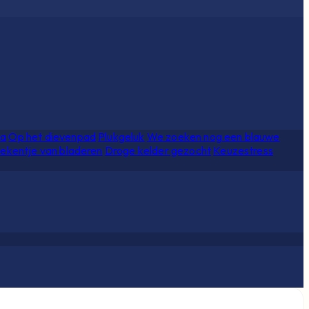
ia
Op het dievenpad
Plukgeluk
We zoeken nog een blauwe
ekentje van bladeren
Droge kelder gezocht
Keuzestress