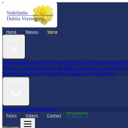
Home
Nieuws
Varia
Dahlia's
Classificaties
Variëteiten
Kwekers
Mexico, Mexiehieieieieiehie
What's is a name
Darwin in de dahlia's
Vijanden op de loer
Met 
Dahlia's op het menu
Het perfecte plaatje
It's showtime
Vereniging
Verenigingen
Evenementen
Lid worden
Foto's
Video's
Contact
Inloggen