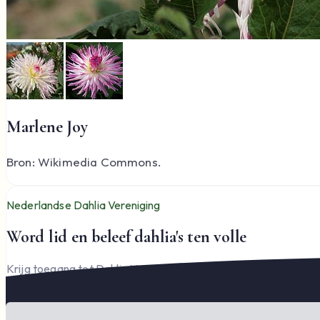
Marlene Joy
Bron: Wikimedia Commons.
Nederlandse Dahlia Vereniging
Word lid en beleef dahlia's ten volle
Krijg toegang tot Dahlia Varia, documenten en het complete l
Word lid