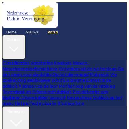
Home
Nieuws
Varia
Dahlia's
Classificaties
Variëteiten
Kwekers
Mexico,
Mexiehieieieieiehiehiehieco
Ontwaken uit de winterslaap
Op
de knieën voor de dahlia
Op het dievenpad
Plukgeluk
We
zoeken nog een blauwe
What's is a name
Darwin in de
dahlia's
Vijanden op de loer
Met het oog van de viroloog
Toverdrankjes
Fitness met dahlia's
Een dekentje van
bladeren
Droge kelder gezocht
Keuzestress
Dahlia's op het
menu
Het perfecte plaatje
It's showtime
Vereniging