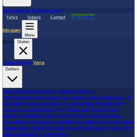
Verenigingen
Evenementen
Lid worden
Foto's
Video's
Contact
Inloggen
Menu
Menu
Sluiten
Home
Nieuws
Varia
Dahlia's
Classificaties
Variëteiten
Kwekers
Mexico,
Mexiehieieieieiehiehiehieco
Ontwaken uit de winterslaap
Op
de knieën voor de dahlia
Op het dievenpad
Plukgeluk
We
zoeken nog een blauwe
What's is a name
Darwin in de
dahlia's
Vijanden op de loer
Met het oog van de viroloog
Toverdrankjes
Fitness met dahlia's
Een dekentje van bladeren
Droge kelder gezocht
Keuzestress
Dahlia's op het menu
Het
perfecte plaatje
It's showtime