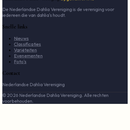
De Nederlandse Dahlia Vereniging is de vereniging voor
iedereen die van dahlia's houdt.
Snelle links
Nieuws
Classificaties
Variëteiten
Evenementen
Foto's
Contact
Nederlandse Dahlia Vereniging
© 2026 Nederlandse Dahlia Vereniging. Alle rechten
voorbehouden.