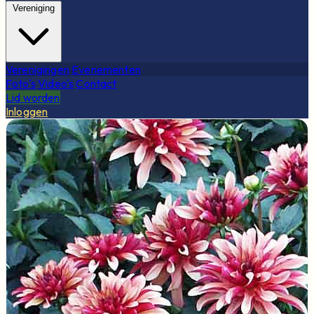
Vereniging
Verenigingen
Evenementen
Foto's
Video's
Contact
Lid worden
Inloggen