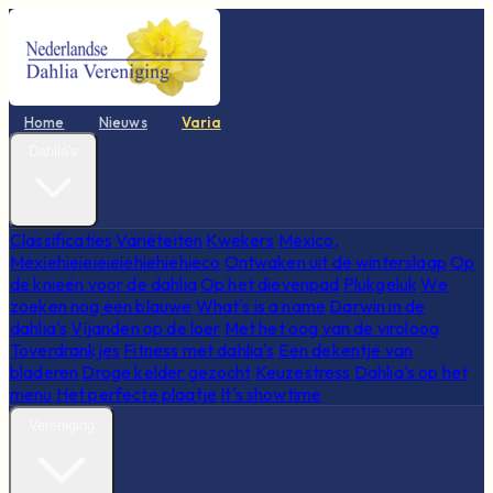
Home
Nieuws
Varia
Dahlia's
Classificaties
Variëteiten
Kwekers
Mexico,
Mexiehieieieieiehiehiehieco
Ontwaken uit de winterslaap
Op
de knieën voor de dahlia
Op het dievenpad
Plukgeluk
We
zoeken nog een blauwe
What's is a name
Darwin in de
dahlia's
Vijanden op de loer
Met het oog van de viroloog
Toverdrankjes
Fitness met dahlia's
Een dekentje van
bladeren
Droge kelder gezocht
Keuzestress
Dahlia's op het
menu
Het perfecte plaatje
It's showtime
Vereniging