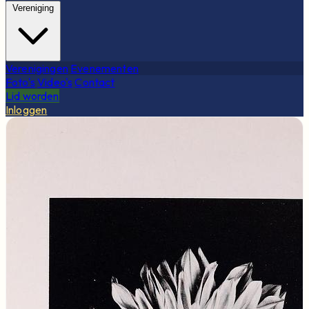
Vereniging
Verenigingen
Evenementen
Foto's
Video's
Contact
Lid worden
Inloggen