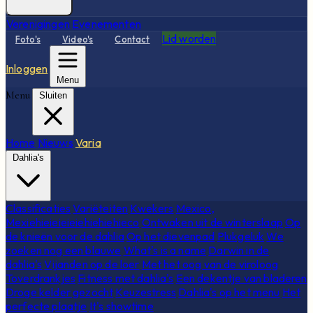
Verenigingen
Evenementen
Lid worden
Foto's
Video's
Contact
Inloggen
Menu
Menu
Sluiten
Home
Nieuws
Varia
Dahlia's
Classificaties
Variëteiten
Kwekers
Mexico,
Mexiehieieieieiehiehiehieco
Ontwaken uit de winterslaap
Op
de knieën voor de dahlia
Op het dievenpad
Plukgeluk
We
zoeken nog een blauwe
What's is a name
Darwin in de
dahlia's
Vijanden op de loer
Met het oog van de viroloog
Toverdrankjes
Fitness met dahlia's
Een dekentje van bladeren
Droge kelder gezocht
Keuzestress
Dahlia's op het menu
Het
perfecte plaatje
It's showtime