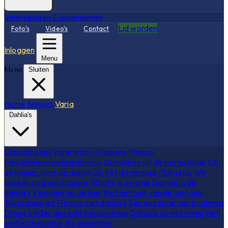
Verenigingen
Evenementen
Lid worden
Foto's
Video's
Contact
Inloggen
Menu
Menu
Sluiten
Home
Nieuws
Varia
Dahlia's
Classificaties
Variëteiten
Kwekers
Mexico,
Mexiehieieieieiehiehiehieco
Ontwaken uit de winterslaap
Op
de knieën voor de dahlia
Op het dievenpad
Plukgeluk
We
zoeken nog een blauwe
What's is a name
Darwin in de
dahlia's
Vijanden op de loer
Met het oog van de viroloog
Toverdrankjes
Fitness met dahlia's
Een dekentje van bladeren
Droge kelder gezocht
Keuzestress
Dahlia's op het menu
Het
perfecte plaatje
It's showtime