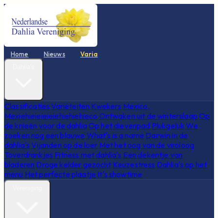
Home
Nieuws
Varia
Dahlia's
Classificaties
Variëteiten
Kwekers
Mexico,
Mexiehieieieieiehiehiehieco
Ontwaken uit de winterslaap
Op
de knieën voor de dahlia
Op het dievenpad
Plukgeluk
We
zoeken nog een blauwe
What's is a name
Darwin in de
dahlia's
Vijanden op de loer
Met het oog van de viroloog
Toverdrankjes
Fitness met dahlia's
Een dekentje van
bladeren
Droge kelder gezocht
Keuzestress
Dahlia's op het
menu
Het perfecte plaatje
It's showtime
Vereniging