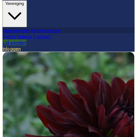
Vereniging
Verenigingen
Evenementen
Foto's
Video's
Contact
Lid worden
Inloggen