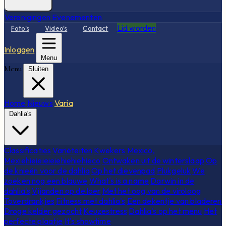
Verenigingen
Evenementen
Lid worden
Foto's
Video's
Contact
Inloggen
Menu
Menu
Sluiten
Home
Nieuws
Varia
Dahlia's
Classificaties
Variëteiten
Kwekers
Mexico,
Mexiehieieieieiehiehiehieco
Ontwaken uit de winterslaap
Op
de knieën voor de dahlia
Op het dievenpad
Plukgeluk
We
zoeken nog een blauwe
What's is a name
Darwin in de
dahlia's
Vijanden op de loer
Met het oog van de viroloog
Toverdrankjes
Fitness met dahlia's
Een dekentje van bladeren
Droge kelder gezocht
Keuzestress
Dahlia's op het menu
Het
perfecte plaatje
It's showtime