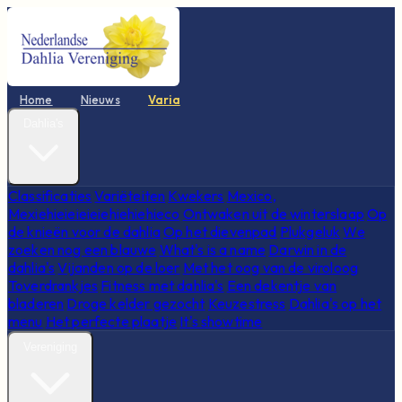
Home
Nieuws
Varia
Dahlia's
Classificaties
Variëteiten
Kwekers
Mexico,
Mexiehieieieieiehiehiehieco
Ontwaken uit de winterslaap
Op
de knieën voor de dahlia
Op het dievenpad
Plukgeluk
We
zoeken nog een blauwe
What's is a name
Darwin in de
dahlia's
Vijanden op de loer
Met het oog van de viroloog
Toverdrankjes
Fitness met dahlia's
Een dekentje van
bladeren
Droge kelder gezocht
Keuzestress
Dahlia's op het
menu
Het perfecte plaatje
It's showtime
Vereniging