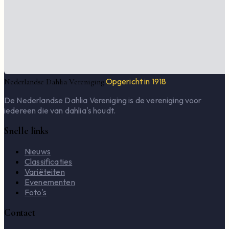
Opgericht in 1918
Nederlandse Dahlia Vereniging
De Nederlandse Dahlia Vereniging is de vereniging voor
iedereen die van dahlia's houdt.
Snelle links
Nieuws
Classificaties
Variëteiten
Evenementen
Foto's
Contact