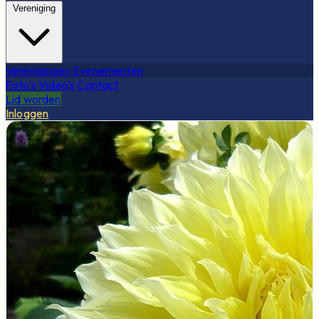
Vereniging
Verenigingen
Evenementen
Foto's
Video's
Contact
Lid worden
Inloggen