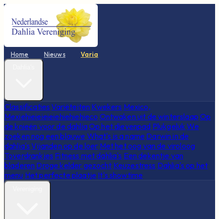
Home
Nieuws
Varia
Dahlia's
Classificaties
Variëteiten
Kwekers
Mexico,
Mexiehieieieieiehiehiehieco
Ontwaken uit de winterslaap
Op
de knieën voor de dahlia
Op het dievenpad
Plukgeluk
We
zoeken nog een blauwe
What's is a name
Darwin in de
dahlia's
Vijanden op de loer
Met het oog van de viroloog
Toverdrankjes
Fitness met dahlia's
Een dekentje van
bladeren
Droge kelder gezocht
Keuzestress
Dahlia's op het
menu
Het perfecte plaatje
It's showtime
Vereniging