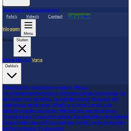
Verenigingen
Evenementen
Lid worden
Foto's
Video's
Contact
Inloggen
Menu
Menu
Sluiten
Home
Nieuws
Varia
Dahlia's
Classificaties
Variëteiten
Kwekers
Mexico,
Mexiehieieieieiehiehiehieco
Ontwaken uit de winterslaap
Op
de knieën voor de dahlia
Op het dievenpad
Plukgeluk
We
zoeken nog een blauwe
What's is a name
Darwin in de
dahlia's
Vijanden op de loer
Met het oog van de viroloog
Toverdrankjes
Fitness met dahlia's
Een dekentje van bladeren
Droge kelder gezocht
Keuzestress
Dahlia's op het menu
Het
perfecte plaatje
It's showtime