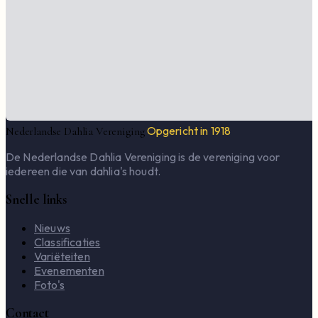
Opgericht in 1918
Nederlandse Dahlia Vereniging
De Nederlandse Dahlia Vereniging is de vereniging voor
iedereen die van dahlia's houdt.
Snelle links
Nieuws
Classificaties
Variëteiten
Evenementen
Foto's
Contact