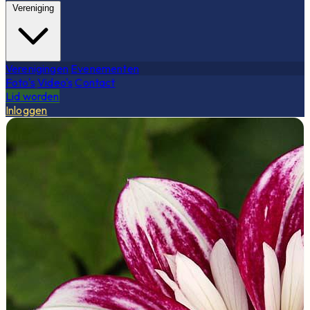
Vereniging
Verenigingen
Evenementen
Foto's
Video's
Contact
Lid worden
Inloggen