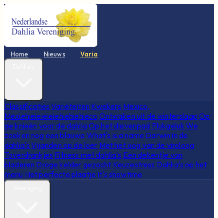
Home
Nieuws
Varia
Dahlia's
Classificaties
Variëteiten
Kwekers
Mexico,
Mexiehieieieieiehiehiehieco
Ontwaken uit de winterslaap
Op
de knieën voor de dahlia
Op het dievenpad
Plukgeluk
We
zoeken nog een blauwe
What's is a name
Darwin in de
dahlia's
Vijanden op de loer
Met het oog van de viroloog
Toverdrankjes
Fitness met dahlia's
Een dekentje van
bladeren
Droge kelder gezocht
Keuzestress
Dahlia's op het
menu
Het perfecte plaatje
It's showtime
Vereniging