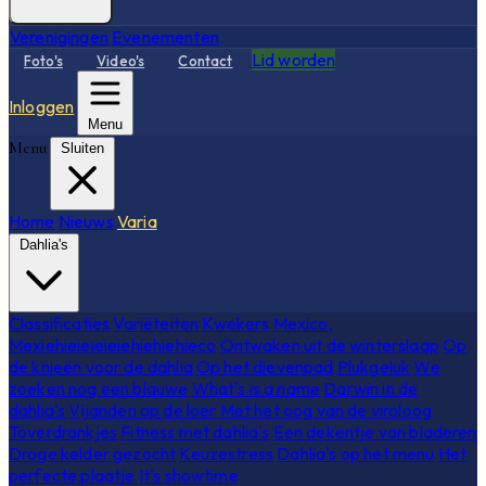
Verenigingen
Evenementen
Lid worden
Foto's
Video's
Contact
Inloggen
Menu
Menu
Sluiten
Home
Nieuws
Varia
Dahlia's
Classificaties
Variëteiten
Kwekers
Mexico,
Mexiehieieieieiehiehiehieco
Ontwaken uit de winterslaap
Op
de knieën voor de dahlia
Op het dievenpad
Plukgeluk
We
zoeken nog een blauwe
What's is a name
Darwin in de
dahlia's
Vijanden op de loer
Met het oog van de viroloog
Toverdrankjes
Fitness met dahlia's
Een dekentje van bladeren
Droge kelder gezocht
Keuzestress
Dahlia's op het menu
Het
perfecte plaatje
It's showtime