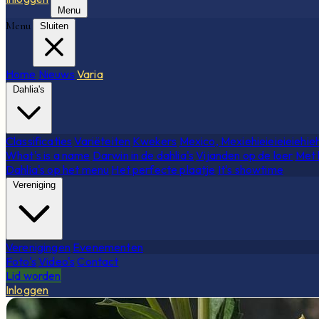
Menu
Menu
Sluiten
Home
Nieuws
Varia
Dahlia's
Classificaties
Variëteiten
Kwekers
Mexico, Mexiehieieieieiehie
What's is a name
Darwin in de dahlia's
Vijanden op de loer
Met 
Dahlia's op het menu
Het perfecte plaatje
It's showtime
Vereniging
Verenigingen
Evenementen
Foto's
Video's
Contact
Lid worden
Inloggen