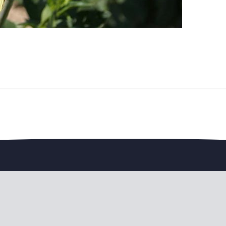
edengedeelte — en steun de vereniging.