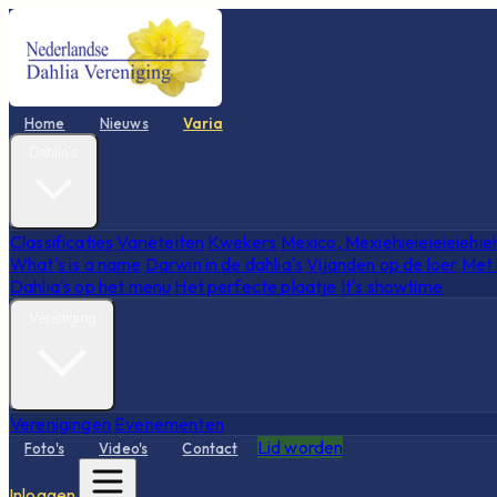
Home
Nieuws
Varia
Dahlia's
Classificaties
Variëteiten
Kwekers
Mexico, Mexiehieieieieiehie
What's is a name
Darwin in de dahlia's
Vijanden op de loer
Met 
Dahlia's op het menu
Het perfecte plaatje
It's showtime
Vereniging
Verenigingen
Evenementen
Lid worden
Foto's
Video's
Contact
Inloggen