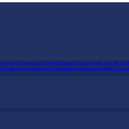
hiehieco
Ontwaken uit de winterslaap
Op de knieën voor de dahl
het oog van de viroloog
Toverdrankjes
Fitness met dahlia's
Een d