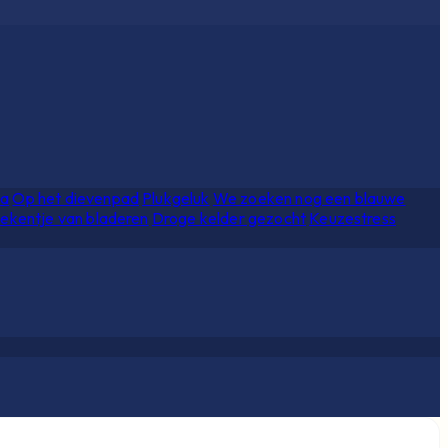
ia
Op het dievenpad
Plukgeluk
We zoeken nog een blauwe
ekentje van bladeren
Droge kelder gezocht
Keuzestress