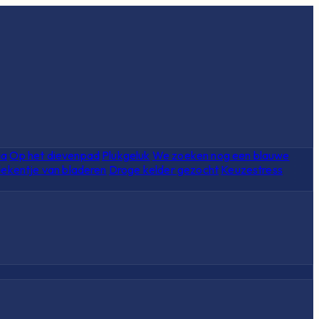
ia
Op het dievenpad
Plukgeluk
We zoeken nog een blauwe
ekentje van bladeren
Droge kelder gezocht
Keuzestress