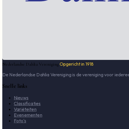
Opgericht in 1918
Nederlandse Dahlia Vereniging
De Nederlandse Dahlia Vereniging is de vereniging voor iederee
Snelle links
Nieuws
Classificaties
Variëteiten
Evenementen
Foto's