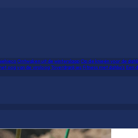
hiehieco
Ontwaken uit de winterslaap
Op de knieën voor de dahl
het oog van de viroloog
Toverdrankjes
Fitness met dahlia's
Een d