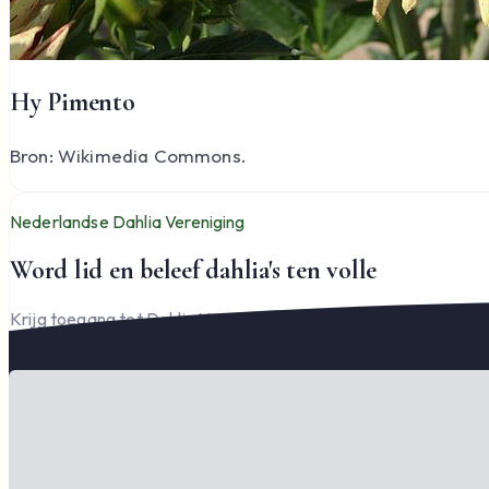
Hy Pimento
Bron: Wikimedia Commons.
Nederlandse Dahlia Vereniging
Word lid en beleef dahlia's ten volle
Krijg toegang tot Dahlia Varia, documenten en het complete l
Word lid