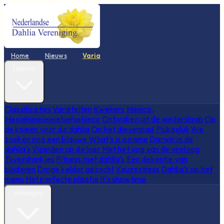
Home
Nieuws
Varia
Dahlia's
Classificaties
Variëteiten
Kwekers
Mexico,
Mexiehieieieieiehiehiehieco
Ontwaken uit de winterslaap
Op
de knieën voor de dahlia
Op het dievenpad
Plukgeluk
We
zoeken nog een blauwe
What's is a name
Darwin in de
dahlia's
Vijanden op de loer
Met het oog van de viroloog
Toverdrankjes
Fitness met dahlia's
Een dekentje van
bladeren
Droge kelder gezocht
Keuzestress
Dahlia's op het
menu
Het perfecte plaatje
It's showtime
Vereniging