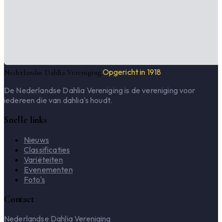
Opgericht in 1918
Nederlandse Dahlia Vereniging
De Nederlandse Dahlia Vereniging is de vereniging voor
iedereen die van dahlia's houdt.
Snelle links
Nieuws
Classificaties
Variëteiten
Evenementen
Foto's
Contact
Nederlandse Dahlia Vereniging