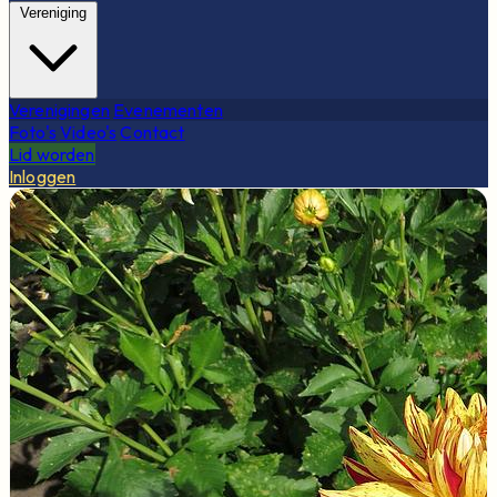
Vereniging
Verenigingen
Evenementen
Foto's
Video's
Contact
Lid worden
Inloggen