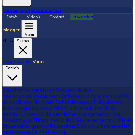
Verenigingen
Evenementen
Lid worden
Foto's
Video's
Contact
Inloggen
Menu
Menu
Sluiten
Home
Nieuws
Varia
Dahlia's
Classificaties
Variëteiten
Kwekers
Mexico,
Mexiehieieieieiehiehiehieco
Ontwaken uit de winterslaap
Op
de knieën voor de dahlia
Op het dievenpad
Plukgeluk
We
zoeken nog een blauwe
What's is a name
Darwin in de
dahlia's
Vijanden op de loer
Met het oog van de viroloog
Toverdrankjes
Fitness met dahlia's
Een dekentje van bladeren
Droge kelder gezocht
Keuzestress
Dahlia's op het menu
Het
perfecte plaatje
It's showtime