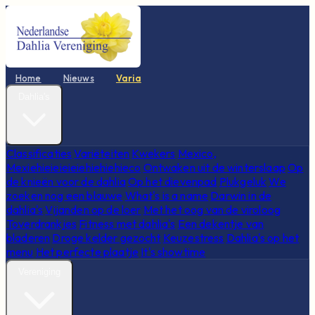
Home
Nieuws
Varia
Dahlia's
Classificaties
Variëteiten
Kwekers
Mexico,
Mexiehieieieieiehiehiehieco
Ontwaken uit de winterslaap
Op
de knieën voor de dahlia
Op het dievenpad
Plukgeluk
We
zoeken nog een blauwe
What's is a name
Darwin in de
dahlia's
Vijanden op de loer
Met het oog van de viroloog
Toverdrankjes
Fitness met dahlia's
Een dekentje van
bladeren
Droge kelder gezocht
Keuzestress
Dahlia's op het
menu
Het perfecte plaatje
It's showtime
Vereniging