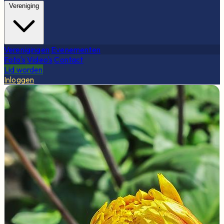
Vereniging
Verenigingen
Evenementen
Foto's
Video's
Contact
Lid worden
Inloggen