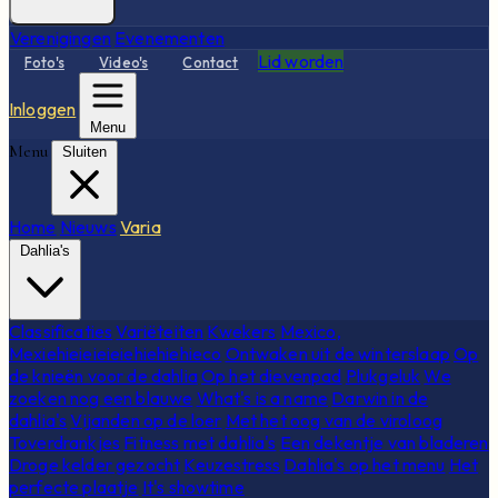
Verenigingen
Evenementen
Lid worden
Foto's
Video's
Contact
Inloggen
Menu
Menu
Sluiten
Home
Nieuws
Varia
Dahlia's
Classificaties
Variëteiten
Kwekers
Mexico,
Mexiehieieieieiehiehiehieco
Ontwaken uit de winterslaap
Op
de knieën voor de dahlia
Op het dievenpad
Plukgeluk
We
zoeken nog een blauwe
What's is a name
Darwin in de
dahlia's
Vijanden op de loer
Met het oog van de viroloog
Toverdrankjes
Fitness met dahlia's
Een dekentje van bladeren
Droge kelder gezocht
Keuzestress
Dahlia's op het menu
Het
perfecte plaatje
It's showtime