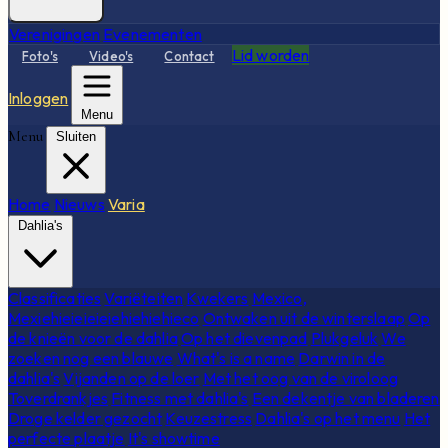
Verenigingen
Evenementen
Lid worden
Foto's
Video's
Contact
Inloggen
Menu
Menu
Sluiten
Home
Nieuws
Varia
Dahlia's
Classificaties
Variëteiten
Kwekers
Mexico,
Mexiehieieieieiehiehiehieco
Ontwaken uit de winterslaap
Op
de knieën voor de dahlia
Op het dievenpad
Plukgeluk
We
zoeken nog een blauwe
What's is a name
Darwin in de
dahlia's
Vijanden op de loer
Met het oog van de viroloog
Toverdrankjes
Fitness met dahlia's
Een dekentje van bladeren
Droge kelder gezocht
Keuzestress
Dahlia's op het menu
Het
perfecte plaatje
It's showtime