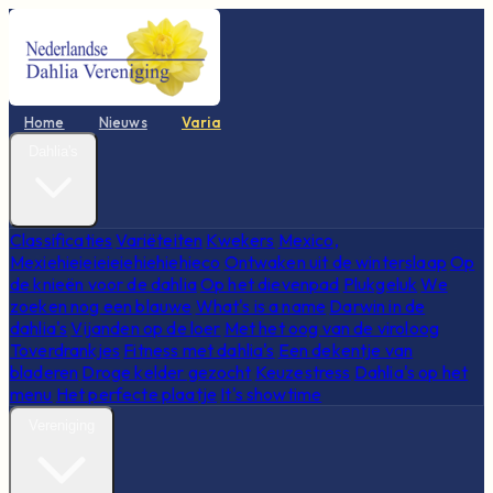
Home
Nieuws
Varia
Dahlia's
Classificaties
Variëteiten
Kwekers
Mexico,
Mexiehieieieieiehiehiehieco
Ontwaken uit de winterslaap
Op
de knieën voor de dahlia
Op het dievenpad
Plukgeluk
We
zoeken nog een blauwe
What's is a name
Darwin in de
dahlia's
Vijanden op de loer
Met het oog van de viroloog
Toverdrankjes
Fitness met dahlia's
Een dekentje van
bladeren
Droge kelder gezocht
Keuzestress
Dahlia's op het
menu
Het perfecte plaatje
It's showtime
Vereniging