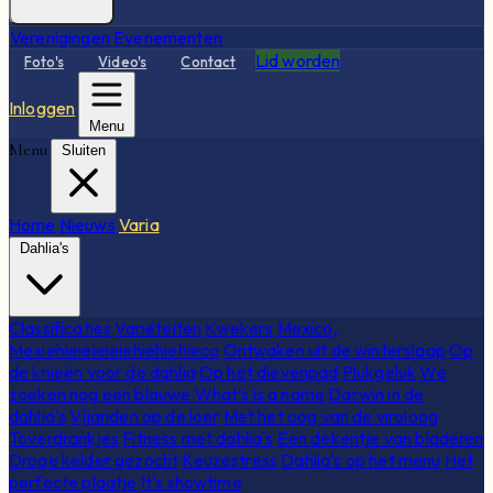
Verenigingen
Evenementen
Lid worden
Foto's
Video's
Contact
Inloggen
Menu
Menu
Sluiten
Home
Nieuws
Varia
Dahlia's
Classificaties
Variëteiten
Kwekers
Mexico,
Mexiehieieieieiehiehiehieco
Ontwaken uit de winterslaap
Op
de knieën voor de dahlia
Op het dievenpad
Plukgeluk
We
zoeken nog een blauwe
What's is a name
Darwin in de
dahlia's
Vijanden op de loer
Met het oog van de viroloog
Toverdrankjes
Fitness met dahlia's
Een dekentje van bladeren
Droge kelder gezocht
Keuzestress
Dahlia's op het menu
Het
perfecte plaatje
It's showtime