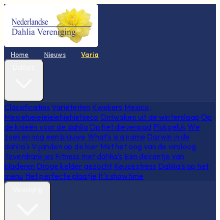
Home
Nieuws
Varia
Dahlia's
Classificaties
Variëteiten
Kwekers
Mexico,
Mexiehieieieieiehiehiehieco
Ontwaken uit de winterslaap
Op
de knieën voor de dahlia
Op het dievenpad
Plukgeluk
We
zoeken nog een blauwe
What's is a name
Darwin in de
dahlia's
Vijanden op de loer
Met het oog van de viroloog
Toverdrankjes
Fitness met dahlia's
Een dekentje van
bladeren
Droge kelder gezocht
Keuzestress
Dahlia's op het
menu
Het perfecte plaatje
It's showtime
Vereniging