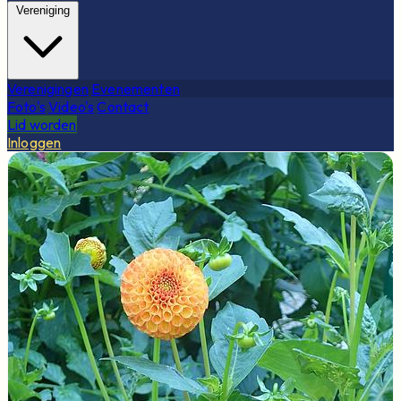
Vereniging
Verenigingen
Evenementen
Foto's
Video's
Contact
Lid worden
Inloggen