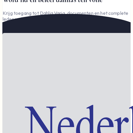
Krijg toegang tot Dahlia Varia, documenten en het complete
ledengedeelte — en steun de vereniging.
Word lid