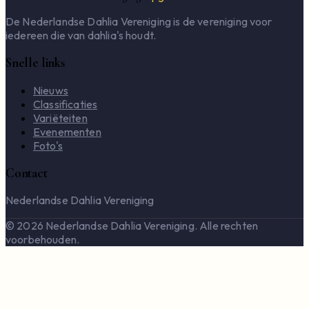
De Nederlandse Dahlia Vereniging is de vereniging voor
iedereen die van dahlia's houdt.
Snelle links
Nieuws
Classificaties
Variëteiten
Evenementen
Foto's
Contact
Nederlandse Dahlia Vereniging
© 2026 Nederlandse Dahlia Vereniging. Alle rechten
voorbehouden.