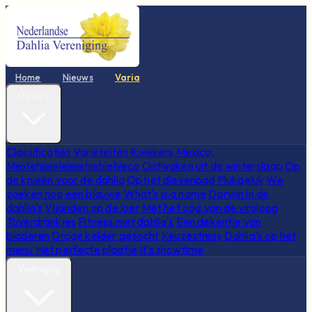
Home
Nieuws
Varia
Dahlia's
Classificaties
Variëteiten
Kwekers
Mexico,
Mexiehieieieieiehiehiehieco
Ontwaken uit de winterslaap
Op
de knieën voor de dahlia
Op het dievenpad
Plukgeluk
We
zoeken nog een blauwe
What's is a name
Darwin in de
dahlia's
Vijanden op de loer
Met het oog van de viroloog
Toverdrankjes
Fitness met dahlia's
Een dekentje van
bladeren
Droge kelder gezocht
Keuzestress
Dahlia's op het
menu
Het perfecte plaatje
It's showtime
Vereniging