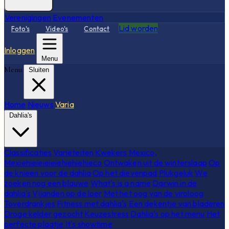
Verenigingen
Evenementen
Lid worden
Foto's
Video's
Contact
Inloggen
Menu
Menu
Sluiten
Home
Nieuws
Varia
Dahlia's
Classificaties
Variëteiten
Kwekers
Mexico,
Mexiehieieieieiehiehiehieco
Ontwaken uit de winterslaap
Op
de knieën voor de dahlia
Op het dievenpad
Plukgeluk
We
zoeken nog een blauwe
What's is a name
Darwin in de
dahlia's
Vijanden op de loer
Met het oog van de viroloog
Toverdrankjes
Fitness met dahlia's
Een dekentje van bladeren
Droge kelder gezocht
Keuzestress
Dahlia's op het menu
Het
perfecte plaatje
It's showtime