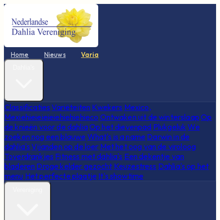
Home
Nieuws
Varia
Dahlia's
Classificaties
Variëteiten
Kwekers
Mexico,
Mexiehieieieieiehiehiehieco
Ontwaken uit de winterslaap
Op
de knieën voor de dahlia
Op het dievenpad
Plukgeluk
We
zoeken nog een blauwe
What's is a name
Darwin in de
dahlia's
Vijanden op de loer
Met het oog van de viroloog
Toverdrankjes
Fitness met dahlia's
Een dekentje van
bladeren
Droge kelder gezocht
Keuzestress
Dahlia's op het
menu
Het perfecte plaatje
It's showtime
Vereniging