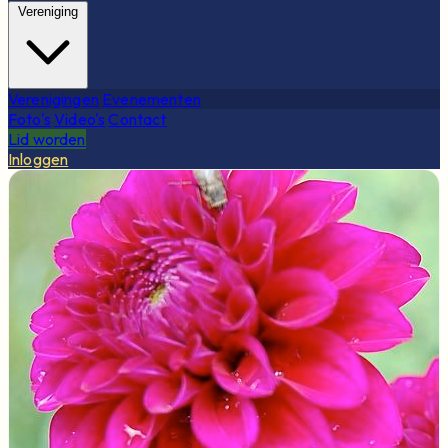
Vereniging
Verenigingen
Evenementen
Foto's
Video's
Contact
Lid worden
Inloggen