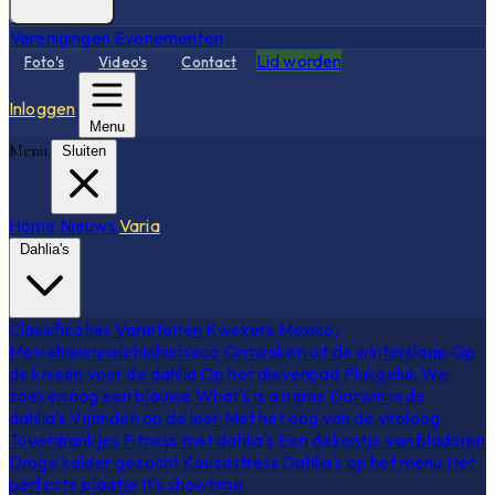
Verenigingen
Evenementen
Lid worden
Foto's
Video's
Contact
Inloggen
Menu
Menu
Sluiten
Home
Nieuws
Varia
Dahlia's
Classificaties
Variëteiten
Kwekers
Mexico,
Mexiehieieieieiehiehiehieco
Ontwaken uit de winterslaap
Op
de knieën voor de dahlia
Op het dievenpad
Plukgeluk
We
zoeken nog een blauwe
What's is a name
Darwin in de
dahlia's
Vijanden op de loer
Met het oog van de viroloog
Toverdrankjes
Fitness met dahlia's
Een dekentje van bladeren
Droge kelder gezocht
Keuzestress
Dahlia's op het menu
Het
perfecte plaatje
It's showtime