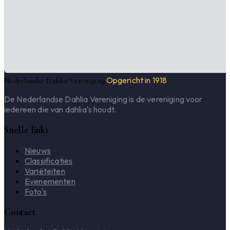
Opgericht in 1918
Nederlandse Dahlia Vereniging
De Nederlandse Dahlia Vereniging is de vereniging voor
iedereen die van dahlia's houdt.
Snelle links
Nieuws
Classificaties
Variëteiten
Evenementen
Foto's
Contact