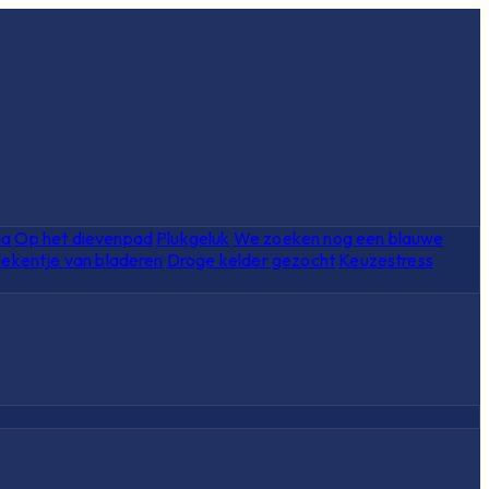
ia
Op het dievenpad
Plukgeluk
We zoeken nog een blauwe
ekentje van bladeren
Droge kelder gezocht
Keuzestress