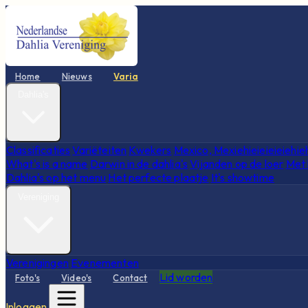
Home
Nieuws
Varia
Dahlia's
Classificaties
Variëteiten
Kwekers
Mexico, Mexiehieieieieiehie
What's is a name
Darwin in de dahlia's
Vijanden op de loer
Met 
Dahlia's op het menu
Het perfecte plaatje
It's showtime
Vereniging
Verenigingen
Evenementen
Lid worden
Foto's
Video's
Contact
Inloggen