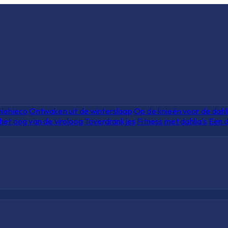
hiehieco
Ontwaken uit de winterslaap
Op de knieën voor de dahl
het oog van de viroloog
Toverdrankjes
Fitness met dahlia's
Een d