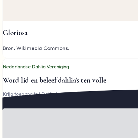
Gloriosa
Bron: Wikimedia Commons.
Nederlandse Dahlia Vereniging
Word lid en beleef dahlia's ten volle
Krijg toegang tot Dahlia Varia, documenten en het complete l
Word lid