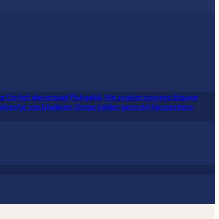
ia
Op het dievenpad
Plukgeluk
We zoeken nog een blauwe
ekentje van bladeren
Droge kelder gezocht
Keuzestress