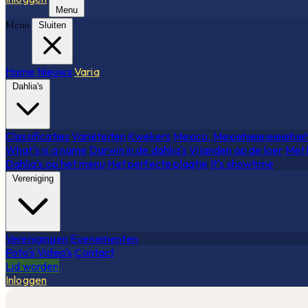
Menu
Menu
Sluiten
Home
Nieuws
Varia
Dahlia's
Classificaties
Variëteiten
Kwekers
Mexico, Mexiehieieieieiehie
What's is a name
Darwin in de dahlia's
Vijanden op de loer
Met 
Dahlia's op het menu
Het perfecte plaatje
It's showtime
Vereniging
Verenigingen
Evenementen
Foto's
Video's
Contact
Lid worden
Inloggen