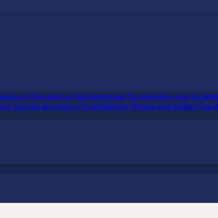
hiehieco
Ontwaken uit de winterslaap
Op de knieën voor de dahl
het oog van de viroloog
Toverdrankjes
Fitness met dahlia's
Een d