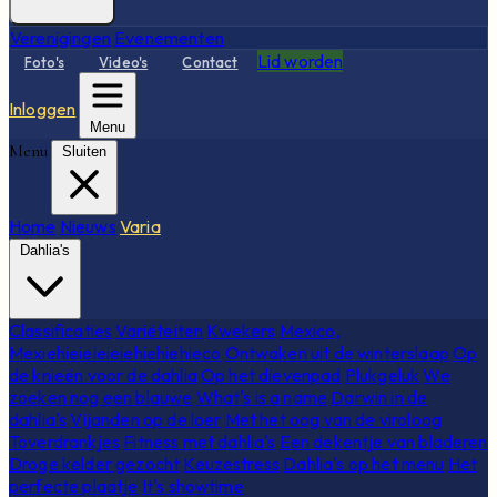
Verenigingen
Evenementen
Lid worden
Foto's
Video's
Contact
Inloggen
Menu
Menu
Sluiten
Home
Nieuws
Varia
Dahlia's
Classificaties
Variëteiten
Kwekers
Mexico,
Mexiehieieieieiehiehiehieco
Ontwaken uit de winterslaap
Op
de knieën voor de dahlia
Op het dievenpad
Plukgeluk
We
zoeken nog een blauwe
What's is a name
Darwin in de
dahlia's
Vijanden op de loer
Met het oog van de viroloog
Toverdrankjes
Fitness met dahlia's
Een dekentje van bladeren
Droge kelder gezocht
Keuzestress
Dahlia's op het menu
Het
perfecte plaatje
It's showtime