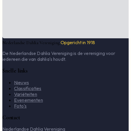
Opgericht in 1918
Nederlandse Dahlia Vereniging
De Nederlandse Dahlia Vereniging is de vereniging voor
iedereen die van dahlia's houdt.
Snelle links
Nieuws
Classificaties
Variëteiten
Evenementen
Foto's
Contact
Nederlandse Dahlia Vereniging