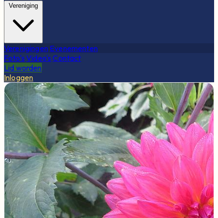
Vereniging
Verenigingen
Evenementen
Foto's
Video's
Contact
Lid worden
Inloggen