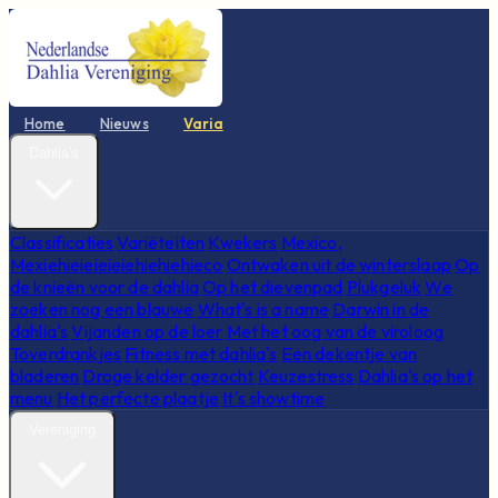
Home
Nieuws
Varia
Dahlia's
Classificaties
Variëteiten
Kwekers
Mexico,
Mexiehieieieieiehiehiehieco
Ontwaken uit de winterslaap
Op
de knieën voor de dahlia
Op het dievenpad
Plukgeluk
We
zoeken nog een blauwe
What's is a name
Darwin in de
dahlia's
Vijanden op de loer
Met het oog van de viroloog
Toverdrankjes
Fitness met dahlia's
Een dekentje van
bladeren
Droge kelder gezocht
Keuzestress
Dahlia's op het
menu
Het perfecte plaatje
It's showtime
Vereniging