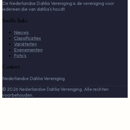
De Nederlandse Dahlia Vereniging is de vereniging voor
iedereen die van dahlia's houdt.
Snelle links
Nieuws
Classificaties
Variëteiten
Evenementen
Foto's
Contact
Nederlandse Dahlia Vereniging
© 2026 Nederlandse Dahlia Vereniging. Alle rechten
voorbehouden.