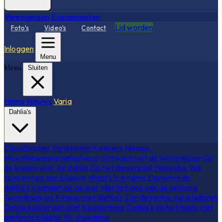
Verenigingen
Evenementen
Lid worden
Foto's
Video's
Contact
Inloggen
Menu
Menu
Sluiten
Home
Nieuws
Varia
Dahlia's
Classificaties
Variëteiten
Kwekers
Mexico,
Mexiehieieieieiehiehiehieco
Ontwaken uit de winterslaap
Op
de knieën voor de dahlia
Op het dievenpad
Plukgeluk
We
zoeken nog een blauwe
What's is a name
Darwin in de
dahlia's
Vijanden op de loer
Met het oog van de viroloog
Toverdrankjes
Fitness met dahlia's
Een dekentje van bladeren
Droge kelder gezocht
Keuzestress
Dahlia's op het menu
Het
perfecte plaatje
It's showtime