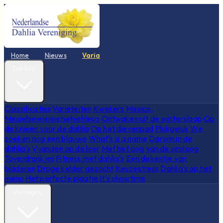
Home
Nieuws
Varia
Dahlia's
Classificaties
Variëteiten
Kwekers
Mexico,
Mexiehieieieieiehiehiehieco
Ontwaken uit de winterslaap
Op
de knieën voor de dahlia
Op het dievenpad
Plukgeluk
We
zoeken nog een blauwe
What's is a name
Darwin in de
dahlia's
Vijanden op de loer
Met het oog van de viroloog
Toverdrankjes
Fitness met dahlia's
Een dekentje van
bladeren
Droge kelder gezocht
Keuzestress
Dahlia's op het
menu
Het perfecte plaatje
It's showtime
Vereniging