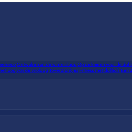
hiehieco
Ontwaken uit de winterslaap
Op de knieën voor de dahl
het oog van de viroloog
Toverdrankjes
Fitness met dahlia's
Een d