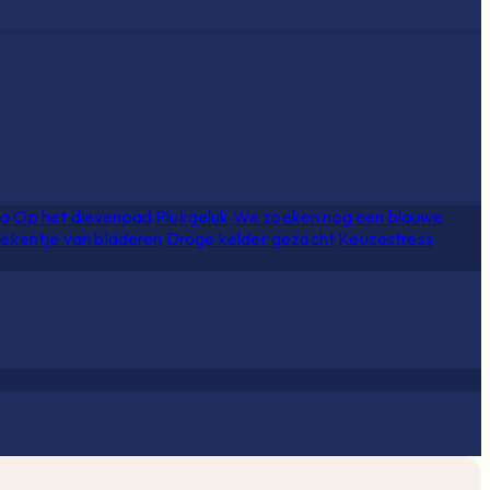
ia
Op het dievenpad
Plukgeluk
We zoeken nog een blauwe
ekentje van bladeren
Droge kelder gezocht
Keuzestress