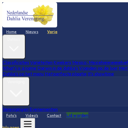
Home
Nieuws
Varia
Dahlia's
Classificaties
Variëteiten
Kwekers
Mexico, Mexiehieieieieiehie
What's is a name
Darwin in de dahlia's
Vijanden op de loer
Met 
Dahlia's op het menu
Het perfecte plaatje
It's showtime
Vereniging
Verenigingen
Evenementen
Lid worden
Foto's
Video's
Contact
Inloggen