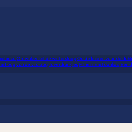
hiehieco
Ontwaken uit de winterslaap
Op de knieën voor de dahl
het oog van de viroloog
Toverdrankjes
Fitness met dahlia's
Een d