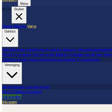
Menu
Menu
Sluiten
Home
Nieuws
Varia
Dahlia's
Classificaties
Variëteiten
Kwekers
Mexico, Mexiehieieieieiehie
What's is a name
Darwin in de dahlia's
Vijanden op de loer
Met 
Dahlia's op het menu
Het perfecte plaatje
It's showtime
Vereniging
Verenigingen
Evenementen
Foto's
Video's
Contact
Lid worden
Inloggen