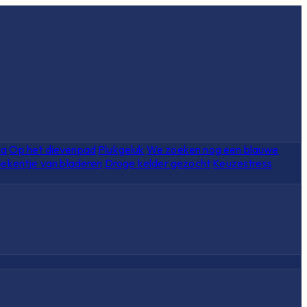
ia
Op het dievenpad
Plukgeluk
We zoeken nog een blauwe
ekentje van bladeren
Droge kelder gezocht
Keuzestress