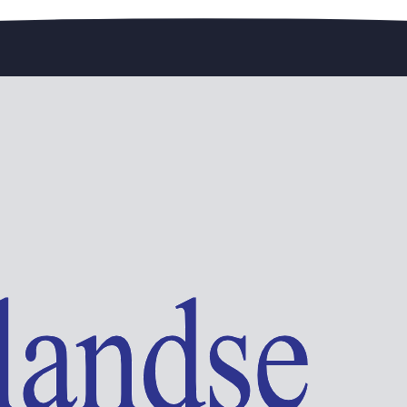
edengedeelte — en steun de vereniging.