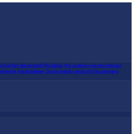
ia
Op het dievenpad
Plukgeluk
We zoeken nog een blauwe
ekentje van bladeren
Droge kelder gezocht
Keuzestress