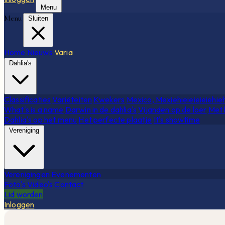
Menu
Menu
Sluiten
Home
Nieuws
Varia
Dahlia's
Classificaties
Variëteiten
Kwekers
Mexico, Mexiehieieieieiehie
What's is a name
Darwin in de dahlia's
Vijanden op de loer
Met 
Dahlia's op het menu
Het perfecte plaatje
It's showtime
Vereniging
Verenigingen
Evenementen
Foto's
Video's
Contact
Lid worden
Inloggen