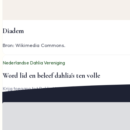
Diadem
Bron: Wikimedia Commons.
Nederlandse Dahlia Vereniging
Word lid en beleef dahlia's ten volle
Krijg toegang tot Dahlia Varia, documenten en het complete l
Word lid