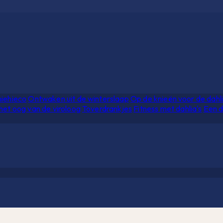
hiehieco
Ontwaken uit de winterslaap
Op de knieën voor de dahl
het oog van de viroloog
Toverdrankjes
Fitness met dahlia's
Een d