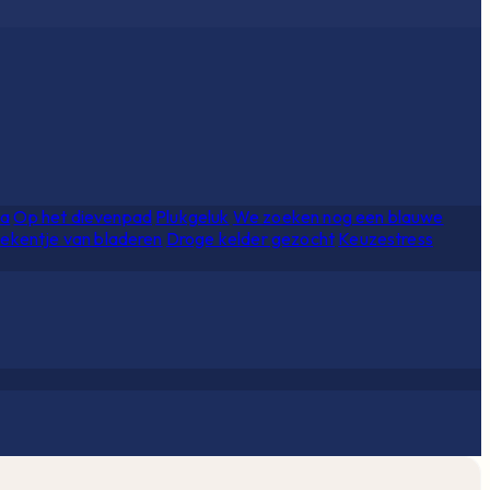
ia
Op het dievenpad
Plukgeluk
We zoeken nog een blauwe
ekentje van bladeren
Droge kelder gezocht
Keuzestress