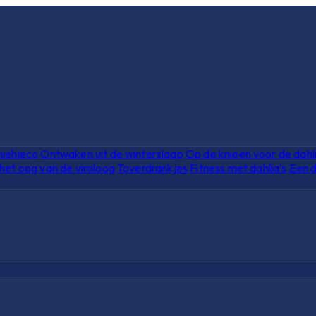
hiehieco
Ontwaken uit de winterslaap
Op de knieën voor de dahl
het oog van de viroloog
Toverdrankjes
Fitness met dahlia's
Een d