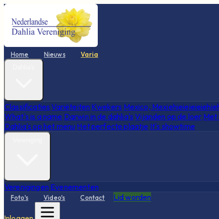
Home
Nieuws
Varia
Dahlia's
Classificaties
Variëteiten
Kwekers
Mexico, Mexiehieieieieiehie
What's is a name
Darwin in de dahlia's
Vijanden op de loer
Met 
Dahlia's op het menu
Het perfecte plaatje
It's showtime
Vereniging
Verenigingen
Evenementen
Lid worden
Foto's
Video's
Contact
Inloggen