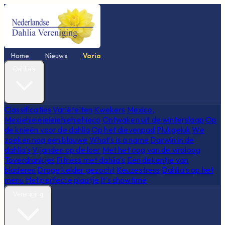
Home
Nieuws
Varia
Dahlia's
Classificaties
Variëteiten
Kwekers
Mexico,
Mexiehieieieieiehiehiehieco
Ontwaken uit de winterslaap
Op
de knieën voor de dahlia
Op het dievenpad
Plukgeluk
We
zoeken nog een blauwe
What's is a name
Darwin in de
dahlia's
Vijanden op de loer
Met het oog van de viroloog
Toverdrankjes
Fitness met dahlia's
Een dekentje van
bladeren
Droge kelder gezocht
Keuzestress
Dahlia's op het
menu
Het perfecte plaatje
It's showtime
Vereniging