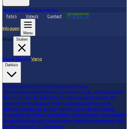
Verenigingen
Evenementen
Lid worden
Foto's
Video's
Contact
Inloggen
Menu
Menu
Sluiten
Home
Nieuws
Varia
Dahlia's
Classificaties
Variëteiten
Kwekers
Mexico,
Mexiehieieieieiehiehiehieco
Ontwaken uit de winterslaap
Op
de knieën voor de dahlia
Op het dievenpad
Plukgeluk
We
zoeken nog een blauwe
What's is a name
Darwin in de
dahlia's
Vijanden op de loer
Met het oog van de viroloog
Toverdrankjes
Fitness met dahlia's
Een dekentje van bladeren
Droge kelder gezocht
Keuzestress
Dahlia's op het menu
Het
perfecte plaatje
It's showtime