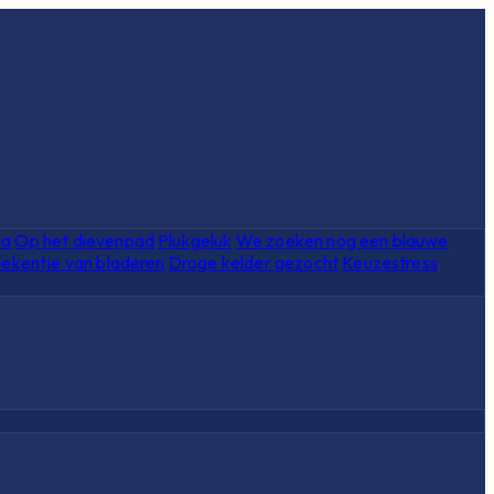
ia
Op het dievenpad
Plukgeluk
We zoeken nog een blauwe
ekentje van bladeren
Droge kelder gezocht
Keuzestress