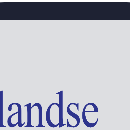
edengedeelte — en steun de vereniging.