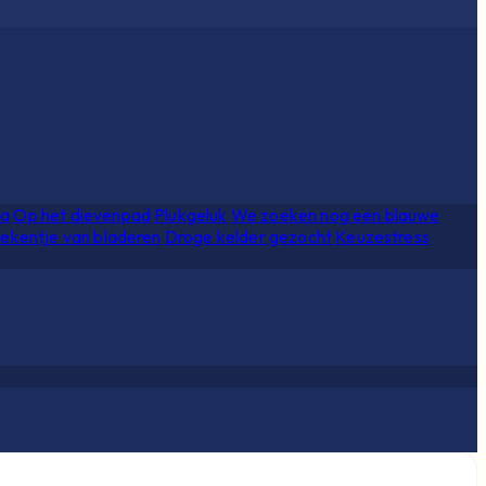
ia
Op het dievenpad
Plukgeluk
We zoeken nog een blauwe
ekentje van bladeren
Droge kelder gezocht
Keuzestress