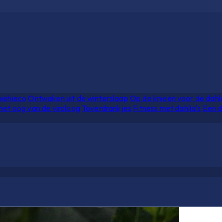
hiehieco
Ontwaken uit de winterslaap
Op de knieën voor de dahl
het oog van de viroloog
Toverdrankjes
Fitness met dahlia's
Een d