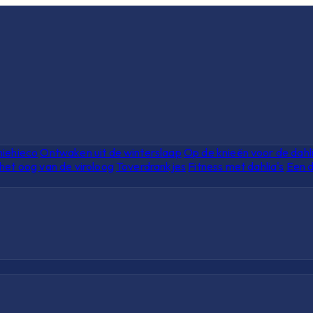
hiehieco
Ontwaken uit de winterslaap
Op de knieën voor de dahl
het oog van de viroloog
Toverdrankjes
Fitness met dahlia's
Een d