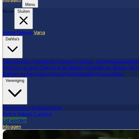
Menu
Menu
Sluiten
Home
Nieuws
Varia
Dahlia's
Classificaties
Variëteiten
Kwekers
Mexico, Mexiehieieieieiehie
What's is a name
Darwin in de dahlia's
Vijanden op de loer
Met 
Dahlia's op het menu
Het perfecte plaatje
It's showtime
Vereniging
Verenigingen
Evenementen
Foto's
Video's
Contact
Lid worden
Inloggen