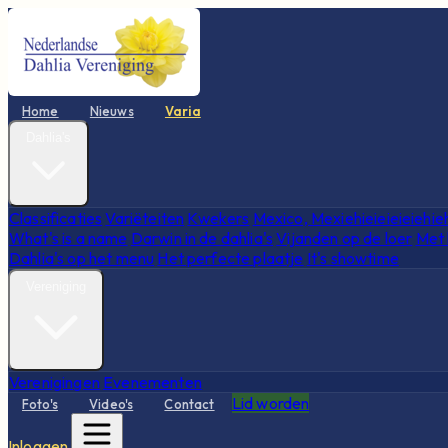
Home
Nieuws
Varia
Dahlia's
Classificaties
Variëteiten
Kwekers
Mexico, Mexiehieieieieiehie
What's is a name
Darwin in de dahlia's
Vijanden op de loer
Met 
Dahlia's op het menu
Het perfecte plaatje
It's showtime
Vereniging
Verenigingen
Evenementen
Lid worden
Foto's
Video's
Contact
Inloggen