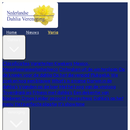
Home
Nieuws
Varia
Dahlia's
Classificaties
Variëteiten
Kwekers
Mexico,
Mexiehieieieieiehiehiehieco
Ontwaken uit de winterslaap
Op
de knieën voor de dahlia
Op het dievenpad
Plukgeluk
We
zoeken nog een blauwe
What's is a name
Darwin in de
dahlia's
Vijanden op de loer
Met het oog van de viroloog
Toverdrankjes
Fitness met dahlia's
Een dekentje van
bladeren
Droge kelder gezocht
Keuzestress
Dahlia's op het
menu
Het perfecte plaatje
It's showtime
Vereniging