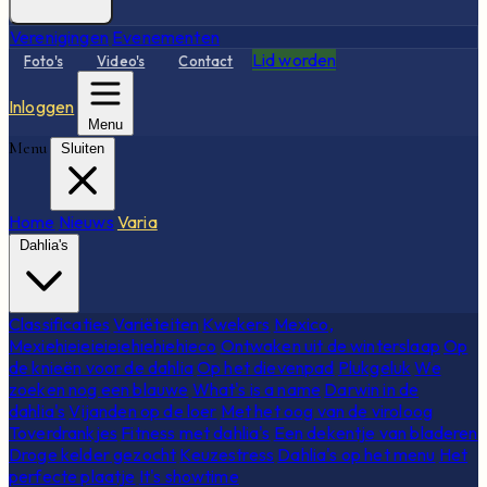
Verenigingen
Evenementen
Lid worden
Foto's
Video's
Contact
Inloggen
Menu
Menu
Sluiten
Home
Nieuws
Varia
Dahlia's
Classificaties
Variëteiten
Kwekers
Mexico,
Mexiehieieieieiehiehiehieco
Ontwaken uit de winterslaap
Op
de knieën voor de dahlia
Op het dievenpad
Plukgeluk
We
zoeken nog een blauwe
What's is a name
Darwin in de
dahlia's
Vijanden op de loer
Met het oog van de viroloog
Toverdrankjes
Fitness met dahlia's
Een dekentje van bladeren
Droge kelder gezocht
Keuzestress
Dahlia's op het menu
Het
perfecte plaatje
It's showtime