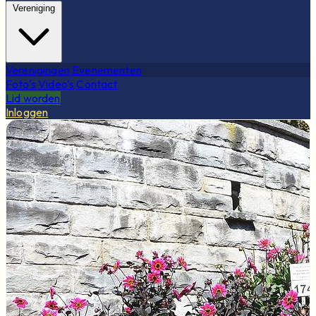
Vereniging
Verenigingen
Evenementen
Foto's
Video's
Contact
Lid worden
Inloggen