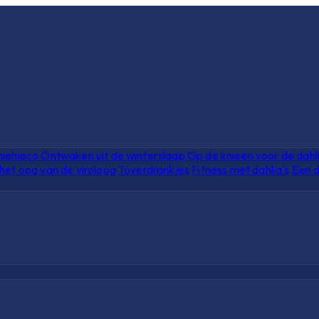
hiehieco
Ontwaken uit de winterslaap
Op de knieën voor de dahl
het oog van de viroloog
Toverdrankjes
Fitness met dahlia's
Een d