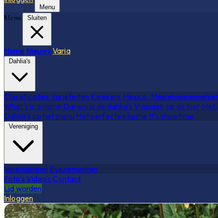
Menu
Menu
Sluiten
Home
Nieuws
Varia
Dahlia's
Classificaties
Variëteiten
Kwekers
Mexico, Mexiehieieieieiehie
What's is a name
Darwin in de dahlia's
Vijanden op de loer
Met 
Dahlia's op het menu
Het perfecte plaatje
It's showtime
Vereniging
Verenigingen
Evenementen
Foto's
Video's
Contact
Lid worden
Inloggen