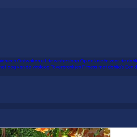
hiehieco
Ontwaken uit de winterslaap
Op de knieën voor de dahl
het oog van de viroloog
Toverdrankjes
Fitness met dahlia's
Een d