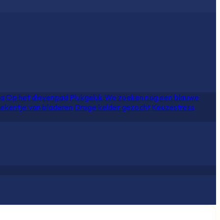
ia
Op het dievenpad
Plukgeluk
We zoeken nog een blauwe
ekentje van bladeren
Droge kelder gezocht
Keuzestress