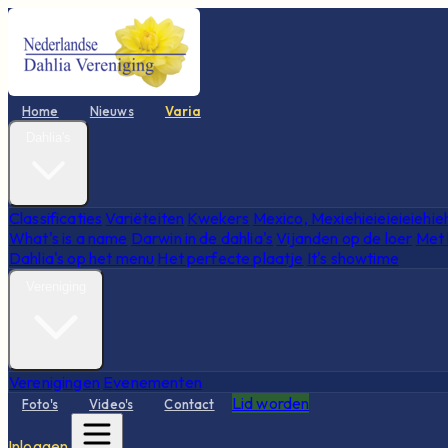
Home
Nieuws
Varia
Dahlia's
Classificaties
Variëteiten
Kwekers
Mexico, Mexiehieieieieiehie
What's is a name
Darwin in de dahlia's
Vijanden op de loer
Met 
Dahlia's op het menu
Het perfecte plaatje
It's showtime
Vereniging
Verenigingen
Evenementen
Lid worden
Foto's
Video's
Contact
Inloggen