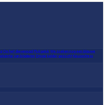
ia
Op het dievenpad
Plukgeluk
We zoeken nog een blauwe
ekentje van bladeren
Droge kelder gezocht
Keuzestress