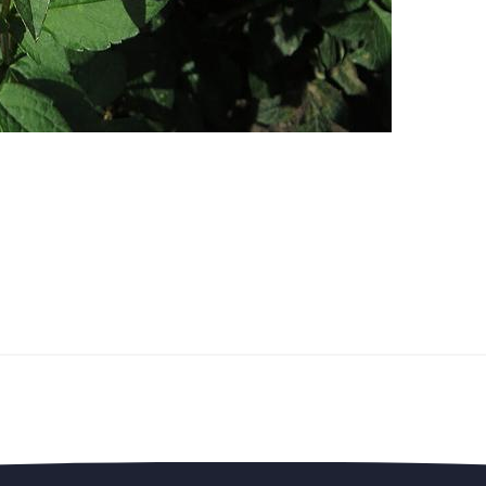
edengedeelte — en steun de vereniging.