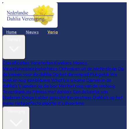
Home
Nieuws
Varia
Dahlia's
Classificaties
Variëteiten
Kwekers
Mexico,
Mexiehieieieieiehiehiehieco
Ontwaken uit de winterslaap
Op
de knieën voor de dahlia
Op het dievenpad
Plukgeluk
We
zoeken nog een blauwe
What's is a name
Darwin in de
dahlia's
Vijanden op de loer
Met het oog van de viroloog
Toverdrankjes
Fitness met dahlia's
Een dekentje van
bladeren
Droge kelder gezocht
Keuzestress
Dahlia's op het
menu
Het perfecte plaatje
It's showtime
Vereniging