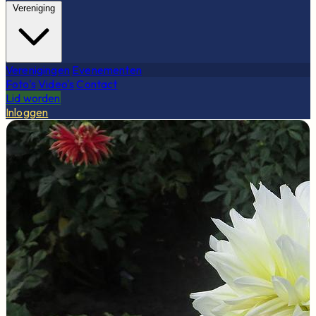
Vereniging
Verenigingen
Evenementen
Foto's
Video's
Contact
Lid worden
Inloggen