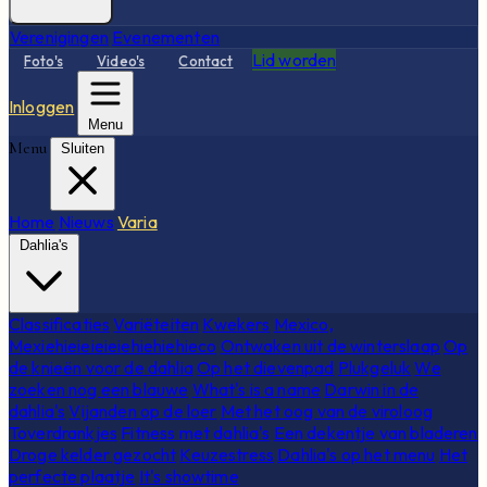
Verenigingen
Evenementen
Lid worden
Foto's
Video's
Contact
Inloggen
Menu
Menu
Sluiten
Home
Nieuws
Varia
Dahlia's
Classificaties
Variëteiten
Kwekers
Mexico,
Mexiehieieieieiehiehiehieco
Ontwaken uit de winterslaap
Op
de knieën voor de dahlia
Op het dievenpad
Plukgeluk
We
zoeken nog een blauwe
What's is a name
Darwin in de
dahlia's
Vijanden op de loer
Met het oog van de viroloog
Toverdrankjes
Fitness met dahlia's
Een dekentje van bladeren
Droge kelder gezocht
Keuzestress
Dahlia's op het menu
Het
perfecte plaatje
It's showtime