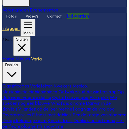
Verenigingen
Evenementen
Lid worden
Foto's
Video's
Contact
Inloggen
Menu
Menu
Sluiten
Home
Nieuws
Varia
Dahlia's
Classificaties
Variëteiten
Kwekers
Mexico,
Mexiehieieieieiehiehiehieco
Ontwaken uit de winterslaap
Op
de knieën voor de dahlia
Op het dievenpad
Plukgeluk
We
zoeken nog een blauwe
What's is a name
Darwin in de
dahlia's
Vijanden op de loer
Met het oog van de viroloog
Toverdrankjes
Fitness met dahlia's
Een dekentje van bladeren
Droge kelder gezocht
Keuzestress
Dahlia's op het menu
Het
perfecte plaatje
It's showtime