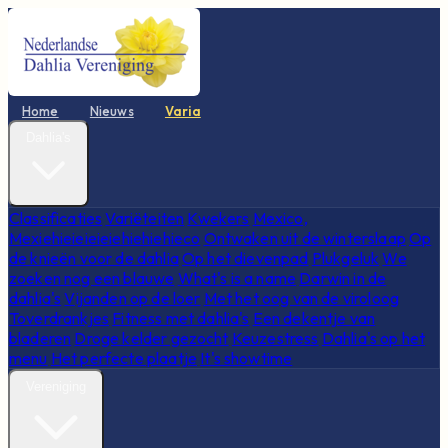
Home
Nieuws
Varia
Dahlia's
Classificaties
Variëteiten
Kwekers
Mexico,
Mexiehieieieieiehiehiehieco
Ontwaken uit de winterslaap
Op
de knieën voor de dahlia
Op het dievenpad
Plukgeluk
We
zoeken nog een blauwe
What's is a name
Darwin in de
dahlia's
Vijanden op de loer
Met het oog van de viroloog
Toverdrankjes
Fitness met dahlia's
Een dekentje van
bladeren
Droge kelder gezocht
Keuzestress
Dahlia's op het
menu
Het perfecte plaatje
It's showtime
Vereniging