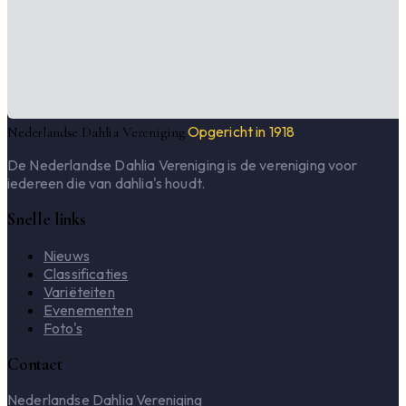
Opgericht in 1918
Nederlandse Dahlia Vereniging
De Nederlandse Dahlia Vereniging is de vereniging voor
iedereen die van dahlia's houdt.
Snelle links
Nieuws
Classificaties
Variëteiten
Evenementen
Foto's
Contact
Nederlandse Dahlia Vereniging