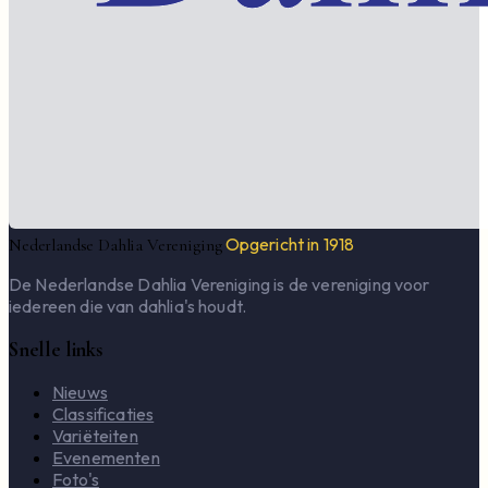
Opgericht in 1918
Nederlandse Dahlia Vereniging
De Nederlandse Dahlia Vereniging is de vereniging voor
iedereen die van dahlia's houdt.
Snelle links
Nieuws
Classificaties
Variëteiten
Evenementen
Foto's