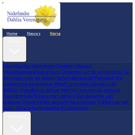
Home
Nieuws
Varia
Dahlia's
Classificaties
Variëteiten
Kwekers
Mexico,
Mexiehieieieieiehiehiehieco
Ontwaken uit de winterslaap
Op
de knieën voor de dahlia
Op het dievenpad
Plukgeluk
We
zoeken nog een blauwe
What's is a name
Darwin in de
dahlia's
Vijanden op de loer
Met het oog van de viroloog
Toverdrankjes
Fitness met dahlia's
Een dekentje van
bladeren
Droge kelder gezocht
Keuzestress
Dahlia's op het
menu
Het perfecte plaatje
It's showtime
Vereniging