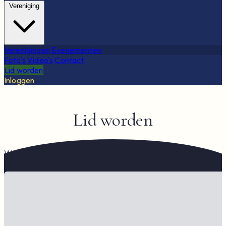
Vereniging
Verenigingen
Evenementen
Foto's
Video's
Contact
Lid worden
Inloggen
Lid worden
Word lid van de Nederlandse Dahlia Vereniging en
profiteer van vele voordelen.