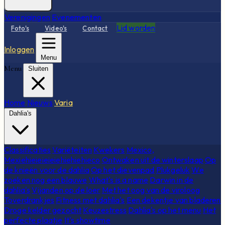
Verenigingen
Evenementen
Lid worden
Foto's
Video's
Contact
Inloggen
Menu
Menu
Sluiten
Home
Nieuws
Varia
Dahlia's
Classificaties
Variëteiten
Kwekers
Mexico,
Mexiehieieieieiehiehiehieco
Ontwaken uit de winterslaap
Op
de knieën voor de dahlia
Op het dievenpad
Plukgeluk
We
zoeken nog een blauwe
What's is a name
Darwin in de
dahlia's
Vijanden op de loer
Met het oog van de viroloog
Toverdrankjes
Fitness met dahlia's
Een dekentje van bladeren
Droge kelder gezocht
Keuzestress
Dahlia's op het menu
Het
perfecte plaatje
It's showtime